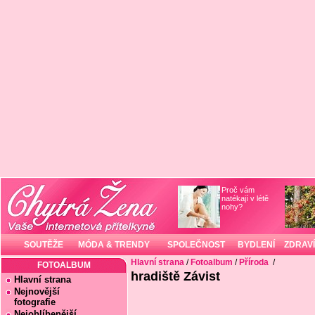
Proč vám
natékají v létě
nohy?
SOUTĚŽE
MÓDA & TRENDY
SPOLEČNOST
BYDLENÍ
ZDRAVÍ
Hlavní strana
/
Fotoalbum
/
Příroda
/
FOTOALBUM
hradiště Závist
Hlavní strana
Nejnovější
fotografie
Nejoblíbenější