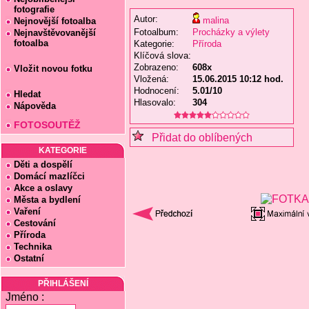
fotografie
Autor:
malina
Nejnovější fotoalba
Fotoalbum:
Procházky a výlety
Nejnavštěvovanější
fotoalba
Kategorie:
Příroda
Klíčová slova:
Zobrazeno:
608x
Vložit novou fotku
Vložená:
15.06.2015 10:12 hod.
Hodnocení:
5.01/10
Hledat
Hlasovalo:
304
Nápověda
FOTOSOUTĚŽ
Přidat do oblíbených
KATEGORIE
Děti a dospělí
Domácí mazlíčci
Akce a oslavy
Města a bydlení
Vaření
Cestování
Příroda
Technika
Ostatní
PŘIHLÁŠENÍ
Jméno :