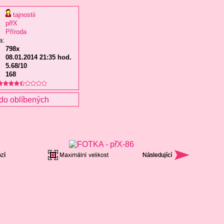
tajnostii
přřX
Příroda
a:
798x
08.01.2014 21:35 hod.
5.68/10
168
do oblíbených