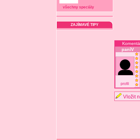
všechny speciály
ZAJÍMAVÉ TIPY
Komentá
paníV
profil
Vložit 