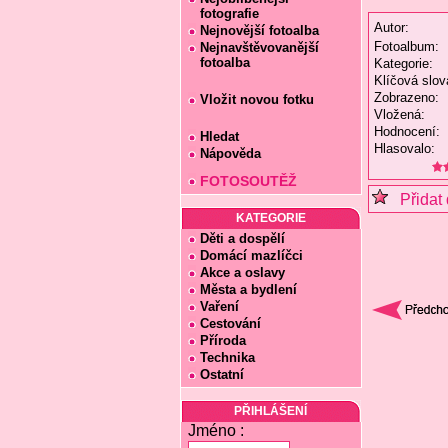
fotografie
Autor:
Nejnovější fotoalba
Fotoalbum:
Nejnavštěvovanější
fotoalba
Kategorie:
Klíčová slov
Zobrazeno:
Vložit novou fotku
Vložená:
Hodnocení:
Hledat
Hlasovalo:
Nápověda
FOTOSOUTĚŽ
Přidat 
KATEGORIE
Děti a dospělí
Domácí mazlíčci
Akce a oslavy
Města a bydlení
Vaření
Cestování
Příroda
Technika
Ostatní
PŘIHLÁŠENÍ
Jméno :