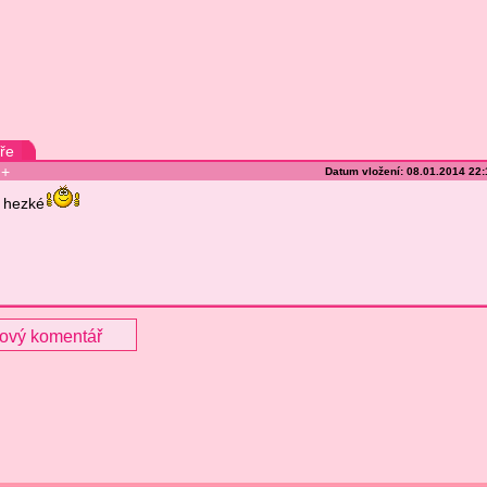
ře
+
Datum vložení: 08.01.2014 22
hezké
nový komentář