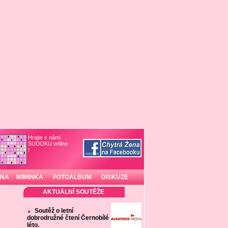
Hrajte s námi
SUDOKU online
!
INA
MIMINKA
FOTOALBUM
DISKUZE
AKTUÁLNÍ SOUTĚŽE
Soutěž o letní
dobrodružné čtení Černobílé
léto.