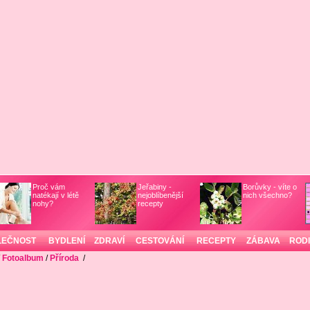
Proč vám
Jeřabiny -
Borůvky - víte o
natékají v létě
nejoblíbenější
nich všechno?
nohy?
recepty
LEČNOST
BYDLENÍ
ZDRAVÍ
CESTOVÁNÍ
RECEPTY
ZÁBAVA
ROD
/
Fotoalbum
/
Příroda
/