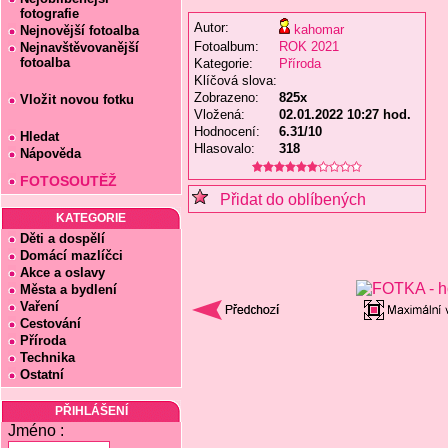
fotografie
Autor:
kahomar
Nejnovější fotoalba
Fotoalbum:
ROK 2021
Nejnavštěvovanější
fotoalba
Kategorie:
Příroda
Klíčová slova:
Zobrazeno:
825x
Vložit novou fotku
Vložená:
02.01.2022 10:27 hod.
Hodnocení:
6.31/10
Hledat
Hlasovalo:
318
Nápověda
FOTOSOUTĚŽ
Přidat do oblíbených
KATEGORIE
Děti a dospělí
Domácí mazlíčci
Akce a oslavy
Města a bydlení
Vaření
Cestování
Příroda
Technika
Ostatní
PŘIHLÁŠENÍ
Jméno :