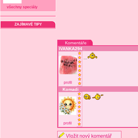
všechny speciály
ZAJÍMAVÉ TIPY
Komentáře
IVANKA294
..
...
profil
Komadi
profil
Vložit nový komentář