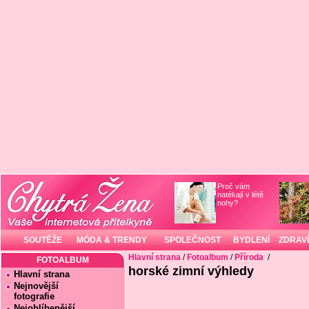
Proč vám
natékají v létě
nohy?
SOUTĚŽE
MÓDA & TRENDY
SPOLEČNOST
BYDLENÍ
ZDRAVÍ
Hlavní strana
/
Fotoalbum
/
Příroda
/
FOTOALBUM
horské zimní výhledy
Hlavní strana
Nejnovější
fotografie
Nejoblíbenější