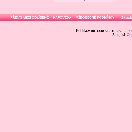
PŘIDAT MEZI OBLÍBENÉ
NÁPOVĚDA
VŠEOBECNÉ PODMÍNKY
Zásady
Publikování nebo šíření obsahu 
Smajlíci:
Cop