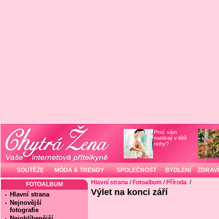
Proč vám
natékají v létě
nohy?
SOUTĚŽE
MÓDA & TRENDY
SPOLEČNOST
BYDLENÍ
ZDRAVÍ
Hlavní strana
/
Fotoalbum
/
Příroda
/
FOTOALBUM
Výlet na konci září
Hlavní strana
Nejnovější
fotografie
Nejoblíbenější