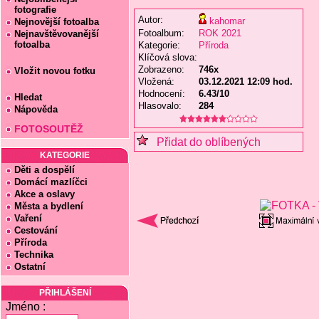
fotografie
Autor:
kahomar
Nejnovější fotoalba
Fotoalbum:
ROK 2021
Nejnavštěvovanější
fotoalba
Kategorie:
Příroda
Klíčová slova:
Zobrazeno:
746x
Vložit novou fotku
Vložená:
03.12.2021 12:09 hod.
Hodnocení:
6.43/10
Hledat
Hlasovalo:
284
Nápověda
FOTOSOUTĚŽ
Přidat do oblíbených
KATEGORIE
Děti a dospělí
Domácí mazlíčci
Akce a oslavy
Města a bydlení
Vaření
Cestování
Příroda
Technika
Ostatní
PŘIHLÁŠENÍ
Jméno :