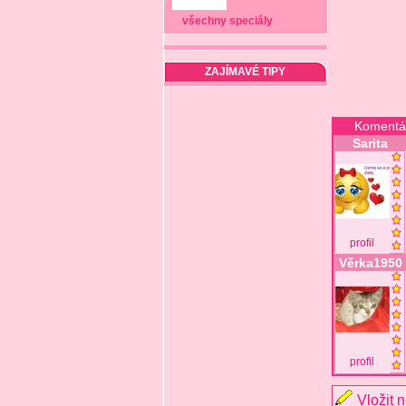
všechny speciály
ZAJÍMAVÉ TIPY
Komentá
Sarita
profil
Věrka1950
profil
Vložit 