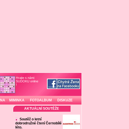
Hrajte s námi
SUDOKU online
!
INA
MIMINKA
FOTOALBUM
DISKUZE
AKTUÁLNÍ SOUTĚŽE
Soutěž o letní
dobrodružné čtení Černobílé
léto.