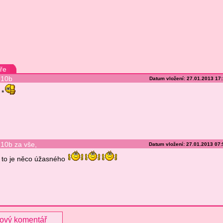
ře
10b
Datum vložení: 27.01.2013 17
*
10b za vše,
Datum vložení: 27.01.2013 07
to je něco úžasného
nový komentář