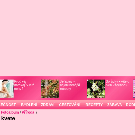
Proč vám
Jeřabiny -
Borůvky - víte o
natékají v létě
nejoblíbenější
nich všechno?
nohy?
recepty
LEČNOST
BYDLENÍ
ZDRAVÍ
CESTOVÁNÍ
RECEPTY
ZÁBAVA
ROD
/
Fotoalbum
/
Příroda
/
 kvete