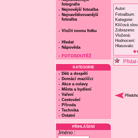
fotografie
Autor:
Nejnovější fotoalba
Fotoalbum:
Nejnavštěvovanější
fotoalba
Kategorie:
Klíčová slov
Zobrazeno:
Vložit novou fotku
Vložená:
Hodnocení:
Hledat
Hlasovalo:
Nápověda
FOTOSOUTĚŽ
Přidat 
KATEGORIE
Děti a dospělí
Domácí mazlíčci
Akce a oslavy
Města a bydlení
Vaření
Cestování
Příroda
Technika
Ostatní
PŘIHLÁŠENÍ
Jméno :