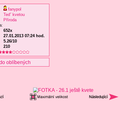
fanypol
Tedˇ kvetou
Příroda
a:
652x
27.01.2013 07:24 hod.
5.26/10
210
do oblíbených