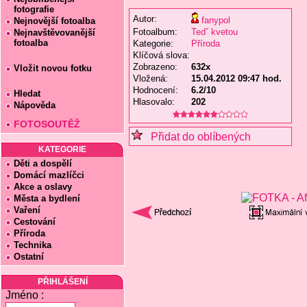
fotografie
Autor:
fanypol
Nejnovější fotoalba
Fotoalbum:
Tedˇ kvetou
Nejnavštěvovanější
fotoalba
Kategorie:
Příroda
Klíčová slova:
Zobrazeno:
632x
Vložit novou fotku
Vložená:
15.04.2012 09:47 hod.
Hodnocení:
6.2/10
Hledat
Hlasovalo:
202
Nápověda
FOTOSOUTĚŽ
Přidat do oblíbených
KATEGORIE
Děti a dospělí
Domácí mazlíčci
Akce a oslavy
Města a bydlení
Vaření
Cestování
Příroda
Technika
Ostatní
PŘIHLÁŠENÍ
Jméno :