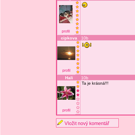
profil
cipkova
10b
profil
Hali
10b
Ta je krásná!!!
profil
Vložit nový komentář