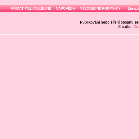
PŘIDAT MEZI OBLÍBENÉ
NÁPOVĚDA
VŠEOBECNÉ PODMÍNKY
Zásady
Publikování nebo šíření obsahu 
Smajlíci:
Cop