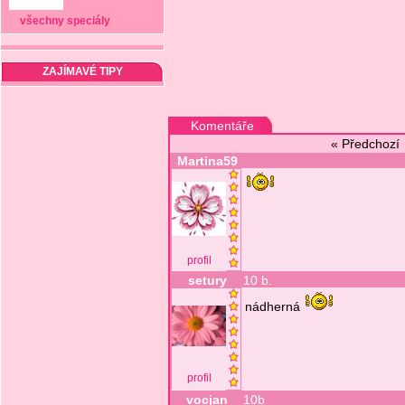
všechny speciály
ZAJÍMAVÉ TIPY
Komentáře
« Předchoz
Martina59
profil
setury
10 b.
nádherná
profil
vocjan
10b