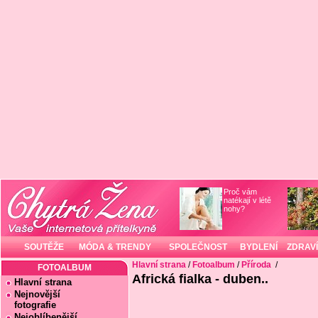
Proč vám
natékají v létě
nohy?
SOUTĚŽE
MÓDA & TRENDY
SPOLEČNOST
BYDLENÍ
ZDRAVÍ
Hlavní strana
/
Fotoalbum
/
Příroda
/
FOTOALBUM
Africká fialka - duben..
Hlavní strana
Nejnovější
fotografie
Nejoblíbenější