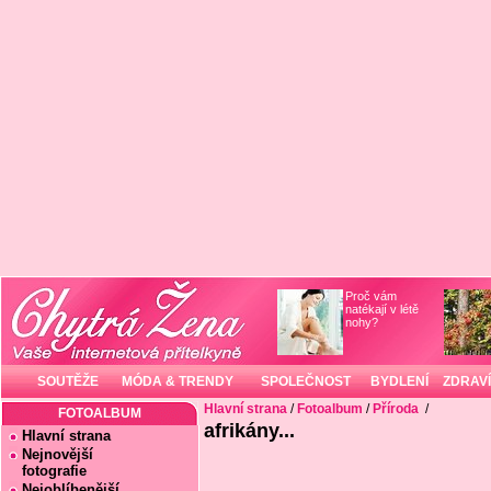
Proč vám
natékají v létě
nohy?
SOUTĚŽE
MÓDA & TRENDY
SPOLEČNOST
BYDLENÍ
ZDRAVÍ
Hlavní strana
/
Fotoalbum
/
Příroda
/
FOTOALBUM
afrikány...
Hlavní strana
Nejnovější
fotografie
Nejoblíbenější