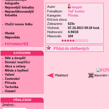
fotografie
Autor:
fanypol
Nejnovější fotoalba
Fotoalbum:
Tedˇ kvetou
Nejnavštěvovanější
fotoalba
Kategorie:
Příroda
Klíčová slova:
Zobrazeno:
615x
Vložit novou fotku
Vložená:
07.10.2013 09:18 hod.
Hodnocení:
4.94/10
Hledat
Hlasovalo:
104
Nápověda
FOTOSOUTĚŽ
Přidat do oblíbených
KATEGORIE
Děti a dospělí
Domácí mazlíčci
Akce a oslavy
Města a bydlení
Vaření
Cestování
Příroda
Technika
Ostatní
PŘIHLÁŠENÍ
Jméno :