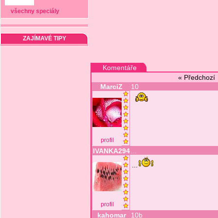
všechny speciály
ZAJÍMAVÉ TIPY
Komentáře
« Předchoz
MarciZ
10
profil
IVANKA294
...
...
profil
kahomar
10b