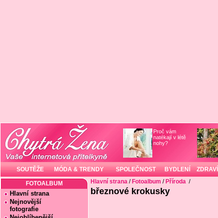
Proč vám
natékají v létě
nohy?
SOUTĚŽE
MÓDA & TRENDY
SPOLEČNOST
BYDLENÍ
ZDRAVÍ
Hlavní strana
/
Fotoalbum
/
Příroda
/
FOTOALBUM
březnové krokusky
Hlavní strana
Nejnovější
fotografie
Nejoblíbenější