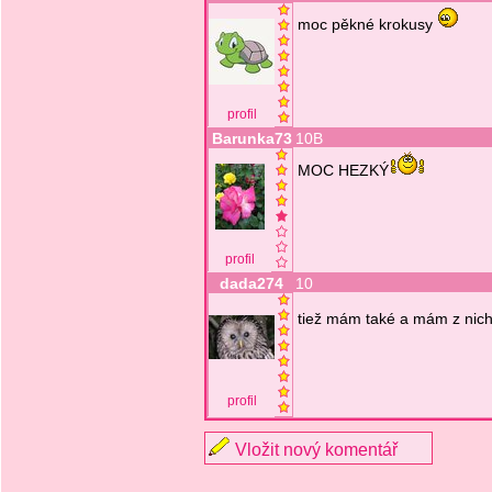
moc pěkné krokusy
profil
Barunka73
10B
MOC HEZKÝ
profil
dada274
10
tiež mám také a mám z nic
profil
Vložit nový komentář