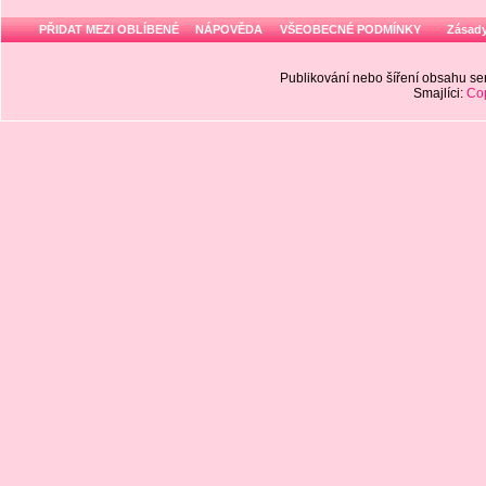
PŘIDAT MEZI OBLÍBENÉ
NÁPOVĚDA
VŠEOBECNÉ PODMÍNKY
Zásady
Publikování nebo šíření obsahu 
Smajlíci:
Cop