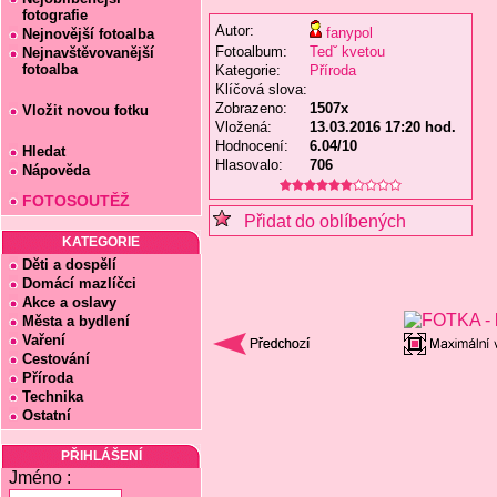
fotografie
Autor:
fanypol
Nejnovější fotoalba
Fotoalbum:
Tedˇ kvetou
Nejnavštěvovanější
fotoalba
Kategorie:
Příroda
Klíčová slova:
Zobrazeno:
1507x
Vložit novou fotku
Vložená:
13.03.2016 17:20 hod.
Hodnocení:
6.04/10
Hledat
Hlasovalo:
706
Nápověda
FOTOSOUTĚŽ
Přidat do oblíbených
KATEGORIE
Děti a dospělí
Domácí mazlíčci
Akce a oslavy
Města a bydlení
Vaření
Cestování
Příroda
Technika
Ostatní
PŘIHLÁŠENÍ
Jméno :