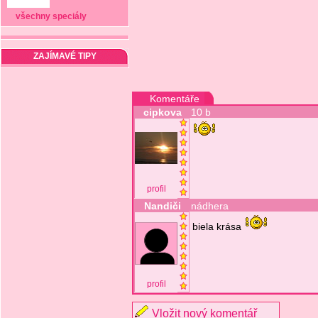
všechny speciály
ZAJÍMAVÉ TIPY
Komentáře
cipkova
10 b
profil
Nandiči
nádhera
biela krása
profil
Vložit nový komentář