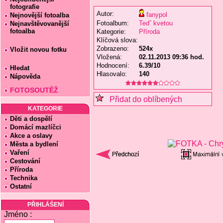
fotografie
Autor:
fanypol
Nejnovější fotoalba
Fotoalbum:
Tedˇ kvetou
Nejnavštěvovanější
fotoalba
Kategorie:
Příroda
Klíčová slova:
Zobrazeno:
524x
Vložit novou fotku
Vložená:
02.11.2013 09:36 hod.
Hodnocení:
6.39/10
Hledat
Hlasovalo:
140
Nápověda
FOTOSOUTĚŽ
Přidat do oblíbených
KATEGORIE
Děti a dospělí
Domácí mazlíčci
Akce a oslavy
Města a bydlení
Vaření
Cestování
Příroda
Technika
Ostatní
PŘIHLÁŠENÍ
Jméno :