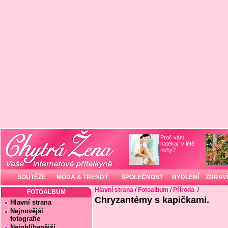
Proč vám
natékají v létě
nohy?
SOUTĚŽE
MÓDA & TRENDY
SPOLEČNOST
BYDLENÍ
ZDRAVÍ
Hlavní strana
/
Fotoalbum
/
Příroda
/
FOTOALBUM
Chryzantémy s kapičkami.
Hlavní strana
Nejnovější
fotografie
Nejoblíbenější