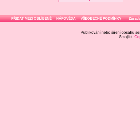
PŘIDAT MEZI OBLÍBENÉ
NÁPOVĚDA
VŠEOBECNÉ PODMÍNKY
Zásady
Publikování nebo šíření obsahu 
Smajlíci:
Cop