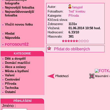
fotografie
Autor:
fanypol
Nejnovější fotoalba
Fotoalbum:
Tedˇ kvetou
Nejnavštěvovanější
fotoalba
Kategorie:
Příroda
Klíčová slova:
Zobrazeno:
1131x
Vložit novou fotku
Vložená:
01.06.2014 10:58 hod.
Hodnocení:
6.33/10
Hledat
Hlasovalo:
381
Nápověda
FOTOSOUTĚŽ
Přidat do oblíbených
KATEGORIE
Děti a dospělí
Domácí mazlíčci
Akce a oslavy
Města a bydlení
Vaření
Cestování
Příroda
Technika
Ostatní
PŘIHLÁŠENÍ
Jméno :