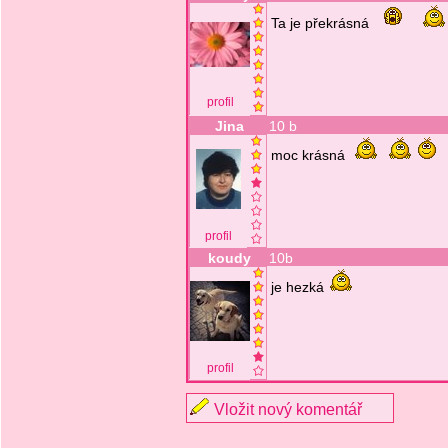
Ta je překrásná
profil
Jina
10 b
moc krásná
profil
koudy
10b
je hezká
profil
Vložit nový komentář