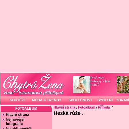
Proč vám
natékají v létě
nohy?
SOUTĚŽE
MÓDA & TRENDY
SPOLEČNOST
BYDLENÍ
ZDRAVÍ
Hlavní strana
/
Fotoalbum
/
Příroda
/
FOTOALBUM
Hezká růže .
Hlavní strana
Nejnovější
fotografie
Nejoblíbenější