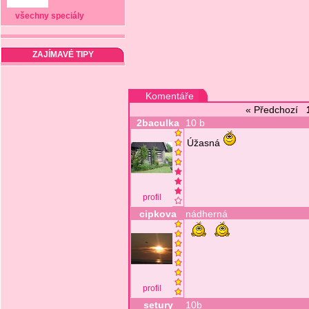
všechny speciály
ZAJÍMAVÉ TIPY
Komentáře
« Předchozí
2baculka
10 b
Úžasná
profil
cipkova
nádherná
profil
setury
10b