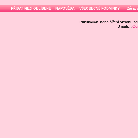
PŘIDAT MEZI OBLÍBENÉ
NÁPOVĚDA
VŠEOBECNÉ PODMÍNKY
Zásady
Publikování nebo šíření obsahu 
Smajlíci:
Cop