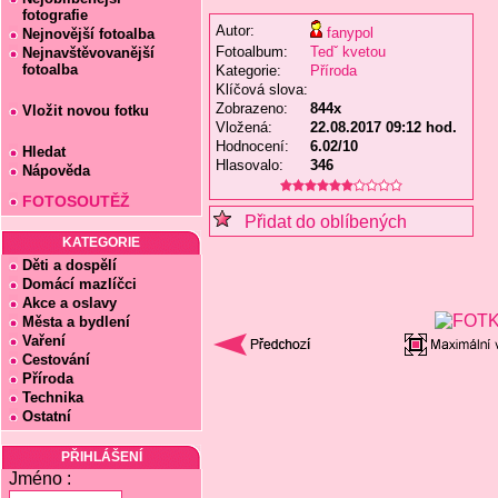
fotografie
Autor:
fanypol
Nejnovější fotoalba
Fotoalbum:
Tedˇ kvetou
Nejnavštěvovanější
fotoalba
Kategorie:
Příroda
Klíčová slova:
Zobrazeno:
844x
Vložit novou fotku
Vložená:
22.08.2017 09:12 hod.
Hodnocení:
6.02/10
Hledat
Hlasovalo:
346
Nápověda
FOTOSOUTĚŽ
Přidat do oblíbených
KATEGORIE
Děti a dospělí
Domácí mazlíčci
Akce a oslavy
Města a bydlení
Vaření
Cestování
Příroda
Technika
Ostatní
PŘIHLÁŠENÍ
Jméno :