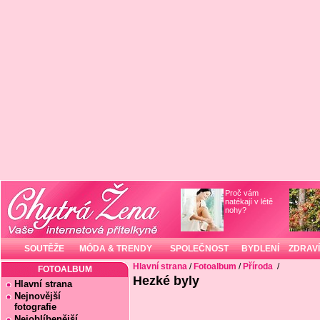
Proč vám
natékají v létě
nohy?
SOUTĚŽE
MÓDA & TRENDY
SPOLEČNOST
BYDLENÍ
ZDRAVÍ
Hlavní strana
/
Fotoalbum
/
Příroda
/
FOTOALBUM
Hezké byly
Hlavní strana
Nejnovější
fotografie
Nejoblíbenější