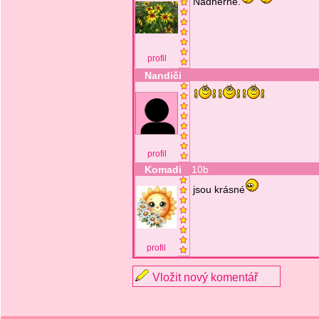
Nádherné.
profil
Nandiči
profil
Komadi
10b
jsou krásné
profil
Vložit nový komentář