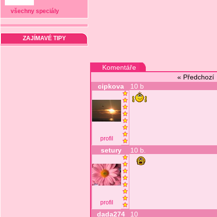
všechny speciály
ZAJÍMAVÉ TIPY
Komentáře
« Předchoz
cipkova
10 b
profil
setury
10 b.
profil
dada274
10