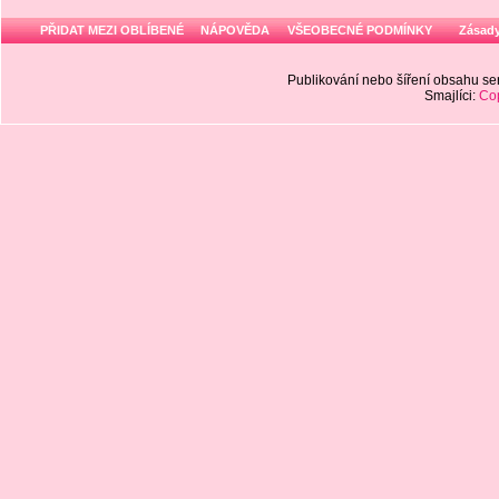
PŘIDAT MEZI OBLÍBENÉ
NÁPOVĚDA
VŠEOBECNÉ PODMÍNKY
Zásady
Publikování nebo šíření obsahu 
Smajlíci:
Cop