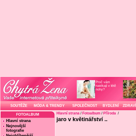
Proč vám
natékají v létě
nohy?
SOUTĚŽE
MÓDA & TRENDY
SPOLEČNOST
BYDLENÍ
ZDRAVÍ
Hlavní strana
/
Fotoalbum
/
Příroda
/
FOTOALBUM
jaro v květinářství ..
Hlavní strana
Nejnovější
fotografie
Nejoblíbenější