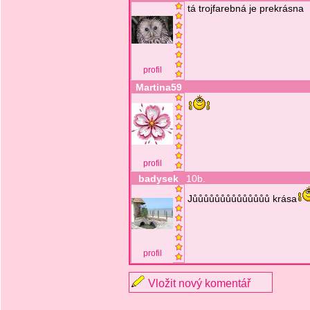
tá trojfarebná je prekrásna
profil
Martina59
profil
badysek
10b.
Jůůůůůůůůůůůůůů krása
profil
Vložit nový komentář