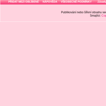
PŘIDAT MEZI OBLÍBENÉ
NÁPOVĚDA
VŠEOBECNÉ PODMÍNKY
Zásady
Publikování nebo šíření obsahu 
Smajlíci:
Cop