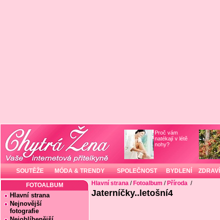
Proč vám
natékají v létě
nohy?
SOUTĚŽE
MÓDA & TRENDY
SPOLEČNOST
BYDLENÍ
ZDRAVÍ
Hlavní strana
/
Fotoalbum
/
Příroda
/
FOTOALBUM
Jaterníčky..letošní4
Hlavní strana
Nejnovější
fotografie
Nejoblíbenější