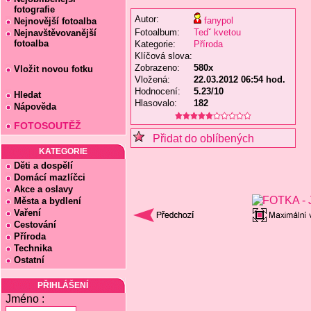
fotografie
Autor:
fanypol
Nejnovější fotoalba
Fotoalbum:
Tedˇ kvetou
Nejnavštěvovanější
fotoalba
Kategorie:
Příroda
Klíčová slova:
Zobrazeno:
580x
Vložit novou fotku
Vložená:
22.03.2012 06:54 hod.
Hodnocení:
5.23/10
Hledat
Hlasovalo:
182
Nápověda
FOTOSOUTĚŽ
Přidat do oblíbených
KATEGORIE
Děti a dospělí
Domácí mazlíčci
Akce a oslavy
Města a bydlení
Vaření
Cestování
Příroda
Technika
Ostatní
PŘIHLÁŠENÍ
Jméno :