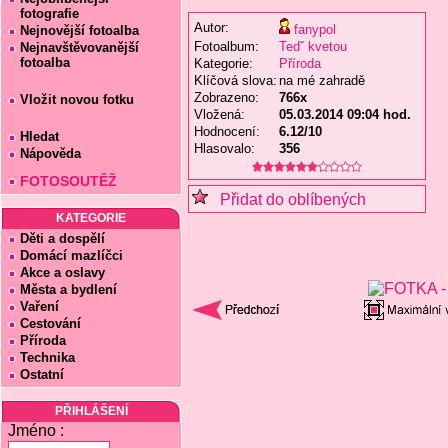
fotografie
Autor:
fanypol
Nejnovější fotoalba
Fotoalbum:
Tedˇ kvetou
Nejnavštěvovanější
fotoalba
Kategorie:
Příroda
Klíčová slova:
na mé zahradě
Zobrazeno:
766x
Vložit novou fotku
Vložená:
05.03.2014 09:04 hod.
Hodnocení:
6.12/10
Hledat
Hlasovalo:
356
Nápověda
FOTOSOUTĚŽ
Přidat do oblíbených
KATEGORIE
Děti a dospělí
Domácí mazlíčci
Akce a oslavy
Města a bydlení
Vaření
Cestování
Příroda
Technika
Ostatní
PŘIHLÁŠENÍ
Jméno :