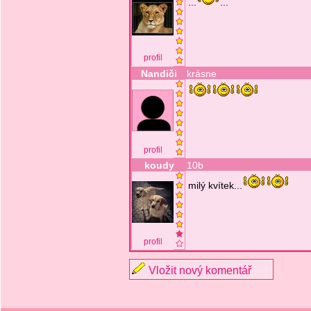
...
...
profil
Nandiči
krásne
profil
koudy
10b
milý kvítek...
profil
Vložit nový komentář