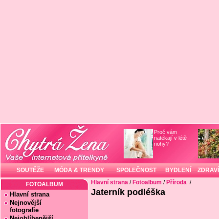
Proč vám
natékají v létě
nohy?
SOUTĚŽE
MÓDA & TRENDY
SPOLEČNOST
BYDLENÍ
ZDRAVÍ
Hlavní strana
/
Fotoalbum
/
Příroda
/
FOTOALBUM
Jaterník podléška
Hlavní strana
Nejnovější
fotografie
Nejoblíbenější