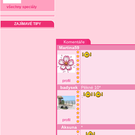
všechny speciály
ZAJÍMAVÉ TIPY
Komentáře
Martina59
profil
badysek
Pěkné 10*
:
profil
Aksuna
*