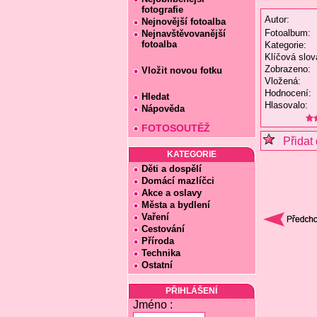
fotografie
Autor:
Nejnovější fotoalba
Fotoalbum:
Nejnavštěvovanější
fotoalba
Kategorie:
Klíčová slov
Zobrazeno:
Vložit novou fotku
Vložená:
Hodnocení:
Hledat
Hlasovalo:
Nápověda
FOTOSOUTĚŽ
Přidat 
KATEGORIE
Děti a dospělí
Domácí mazlíčci
Akce a oslavy
Města a bydlení
Vaření
Cestování
Příroda
Technika
Ostatní
PŘIHLÁŠENÍ
Jméno :