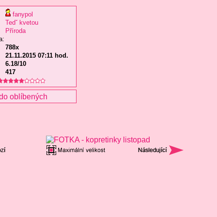
fanypol
Tedˇ kvetou
Příroda
a:
788x
21.11.2015 07:11 hod.
6.18/10
417
do oblíbených