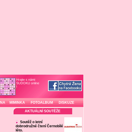
Hrajte s námi
SUDOKU online
!
INA
MIMINKA
FOTOALBUM
DISKUZE
AKTUÁLNÍ SOUTĚŽE
Soutěž o letní
dobrodružné čtení Černobílé
léto.