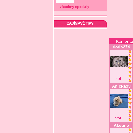
všechny speciály
ZAJÍMAVÉ TIPY
Komentá
dada274
profil
Anicka59
profil
Aksuna