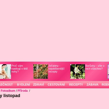
Proč vám
Jeřabiny -
Borůvky - víte o
natékají v létě
nejoblíbenější
nich všechno?
nohy?
recepty
LEČNOST
BYDLENÍ
ZDRAVÍ
CESTOVÁNÍ
RECEPTY
ZÁBAVA
ROD
/
Fotoalbum
/
Příroda
/
y listopad