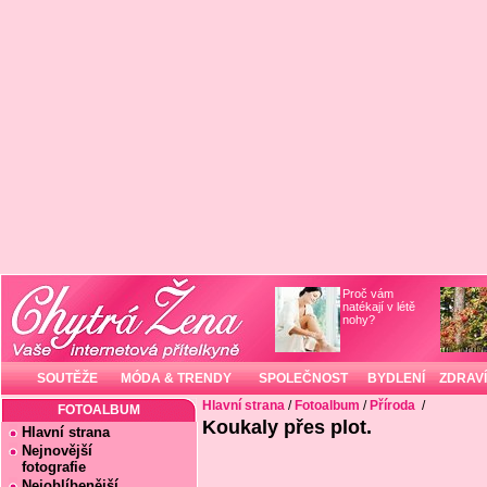
Proč vám
natékají v létě
nohy?
SOUTĚŽE
MÓDA & TRENDY
SPOLEČNOST
BYDLENÍ
ZDRAVÍ
Hlavní strana
/
Fotoalbum
/
Příroda
/
FOTOALBUM
Koukaly přes plot.
Hlavní strana
Nejnovější
fotografie
Nejoblíbenější