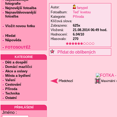
fotografie
Autor:
fanypol
Nejnovější fotoalba
Fotoalbum:
Tedˇ kvetou
Nejnavštěvovanější
fotoalba
Kategorie:
Příroda
Klíčová slova:
Zobrazeno:
625x
Vložit novou fotku
Vložená:
21.08.2014 06:49 hod.
Hodnocení:
6.04/10
Hledat
Hlasovalo:
270
Nápověda
FOTOSOUTĚŽ
Přidat do oblíbených
KATEGORIE
Děti a dospělí
Domácí mazlíčci
Akce a oslavy
Města a bydlení
Vaření
Cestování
Příroda
Technika
Ostatní
PŘIHLÁŠENÍ
Jméno :