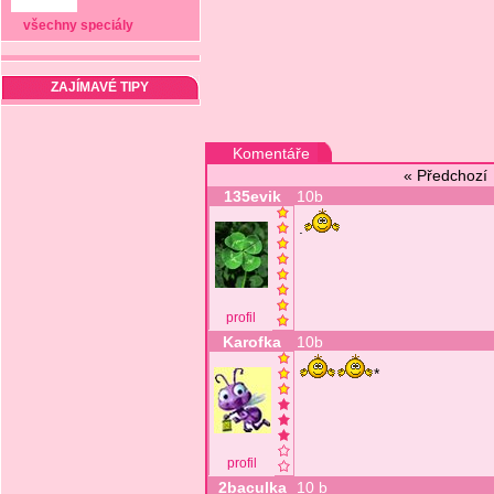
všechny speciály
ZAJÍMAVÉ TIPY
Komentáře
« Předchoz
135evik
10b
.
profil
Karofka
10b
*
profil
2baculka
10 b