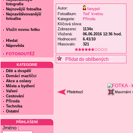
fotografie
Autor:
fanypol
Nejnovější fotoalba
Fotoalbum:
Tedˇ kvetou
Nejnavštěvovanější
fotoalba
Kategorie:
Příroda
Klíčová slova:
Zobrazeno:
1134x
Vložit novou fotku
Vložená:
06.06.2016 12:36 hod.
Hodnocení:
6.41/10
Hledat
Hlasovalo:
321
Nápověda
FOTOSOUTĚŽ
Přidat do oblíbených
KATEGORIE
Děti a dospělí
Domácí mazlíčci
Akce a oslavy
Města a bydlení
Vaření
Cestování
Příroda
Technika
Ostatní
PŘIHLÁŠENÍ
Jméno :