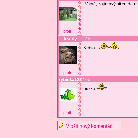
Pěkné, zajímavý střed do o
profil
koudy
10b
Krása...
profil
rybicka122
10b
hezká
profil
Vložit nový komentář