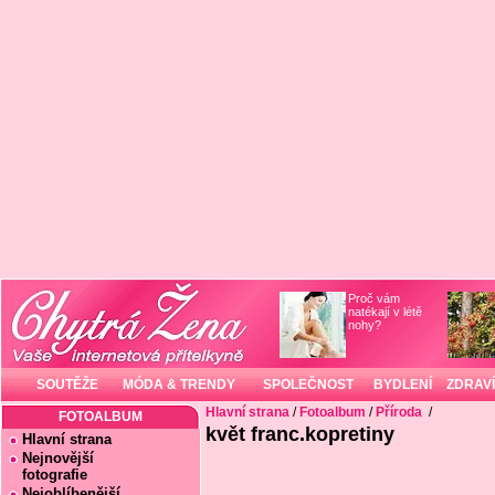
Proč vám
natékají v létě
nohy?
SOUTĚŽE
MÓDA & TRENDY
SPOLEČNOST
BYDLENÍ
ZDRAVÍ
Hlavní strana
/
Fotoalbum
/
Příroda
/
FOTOALBUM
květ franc.kopretiny
Hlavní strana
Nejnovější
fotografie
Nejoblíbenější