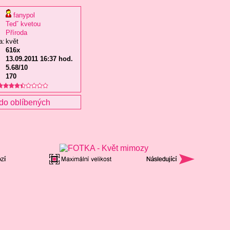
fanypol
Tedˇ kvetou
Příroda
a:
květ
616x
13.09.2011 16:37 hod.
5.68/10
170
do oblíbených