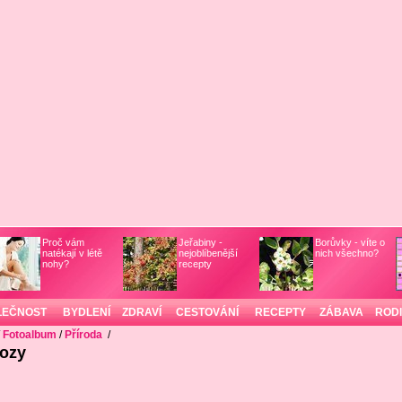
Proč vám
Jeřabiny -
Borůvky - víte o
natékají v létě
nejoblíbenější
nich všechno?
nohy?
recepty
LEČNOST
BYDLENÍ
ZDRAVÍ
CESTOVÁNÍ
RECEPTY
ZÁBAVA
ROD
/
Fotoalbum
/
Příroda
/
ozy