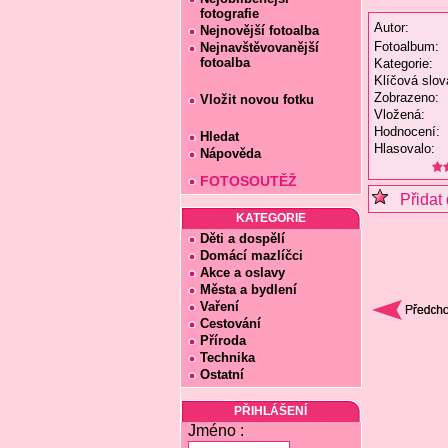
fotografie
Autor:
Nejnovější fotoalba
Fotoalbum:
Nejnavštěvovanější
fotoalba
Kategorie:
Klíčová slov
Zobrazeno:
Vložit novou fotku
Vložená:
Hodnocení:
Hledat
Hlasovalo:
Nápověda
FOTOSOUTĚŽ
Přidat 
KATEGORIE
Děti a dospělí
Domácí mazlíčci
Akce a oslavy
Města a bydlení
Vaření
Cestování
Příroda
Technika
Ostatní
PŘIHLÁŠENÍ
Jméno :