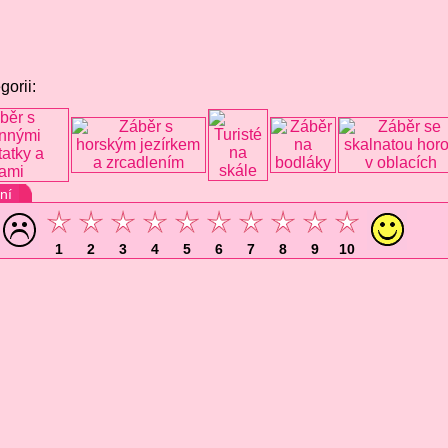
gorii:
ní
1
2
3
4
5
6
7
8
9
10