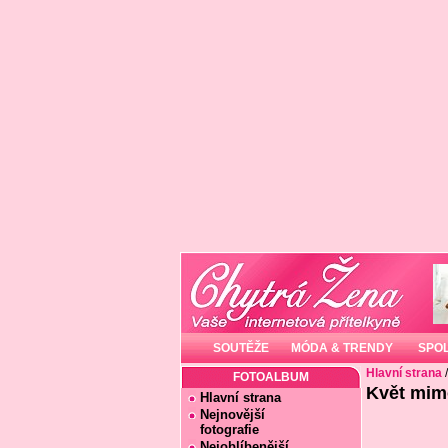
SOUTĚŽE
MÓDA & TRENDY
SPO
Hlavní strana
FOTOALBUM
Květ mim
Hlavní strana
Nejnovější
fotografie
Nejoblíbenější