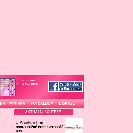
Hrajte s námi
SUDOKU online
!
INA
MIMINKA
FOTOALBUM
DISKUZE
AKTUÁLNÍ SOUTĚŽE
Soutěž o letní
dobrodružné čtení Černobílé
léto.