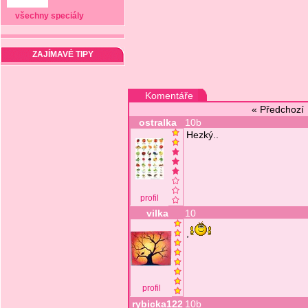
všechny speciály
ZAJÍMAVÉ TIPY
Komentáře
« Předchoz
ostralka
10b
Hezký..
profil
vilka
10
,
profil
rybicka122
10b