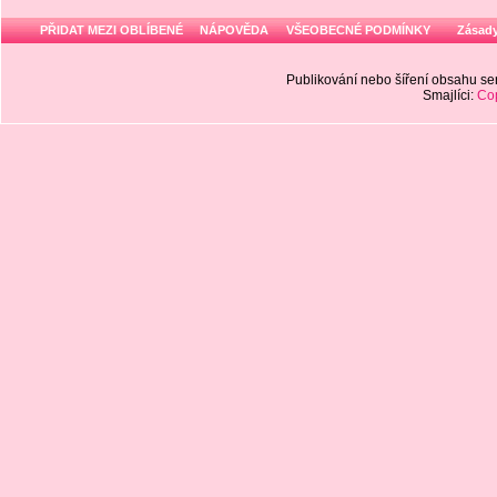
PŘIDAT MEZI OBLÍBENÉ
NÁPOVĚDA
VŠEOBECNÉ PODMÍNKY
Zásady
Publikování nebo šíření obsahu 
Smajlíci:
Cop