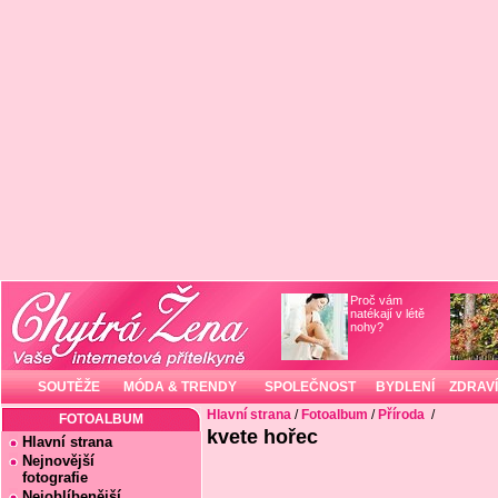
Proč vám
natékají v létě
nohy?
SOUTĚŽE
MÓDA & TRENDY
SPOLEČNOST
BYDLENÍ
ZDRAVÍ
Hlavní strana
/
Fotoalbum
/
Příroda
/
FOTOALBUM
kvete hořec
Hlavní strana
Nejnovější
fotografie
Nejoblíbenější