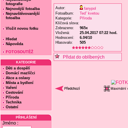
fotografie
Autor:
fanypol
Nejnovější fotoalba
Fotoalbum:
Tedˇ kvetou
Nejnavštěvovanější
fotoalba
Kategorie:
Příroda
Klíčová slova:
Zobrazeno:
965x
Vložit novou fotku
Vložená:
25.04.2017 07:22 hod.
Hodnocení:
6.04/10
Hledat
Hlasovalo:
505
Nápověda
FOTOSOUTĚŽ
Přidat do oblíbených
KATEGORIE
Děti a dospělí
Domácí mazlíčci
Akce a oslavy
Města a bydlení
Vaření
Cestování
Příroda
Technika
Ostatní
PŘIHLÁŠENÍ
Jméno :