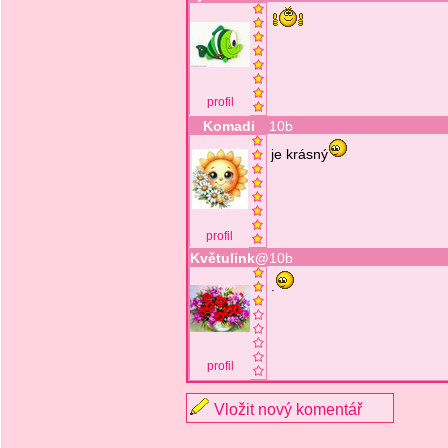
profil
Komadi
10b
je krásný
profil
Květulink@
10b
.
profil
Vložit nový komentář