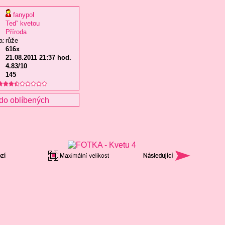
fanypol
Tedˇ kvetou
Příroda
a:
růže
616x
21.08.2011 21:37 hod.
4.83/10
145
do oblíbených