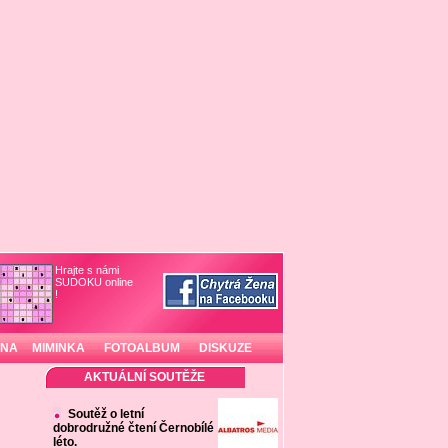
Hrajte s námi
SUDOKU online
!
INA
MIMINKA
FOTOALBUM
DISKUZE
AKTUÁLNÍ SOUTĚŽE
Soutěž o letní
dobrodružné čtení Černobílé
léto.