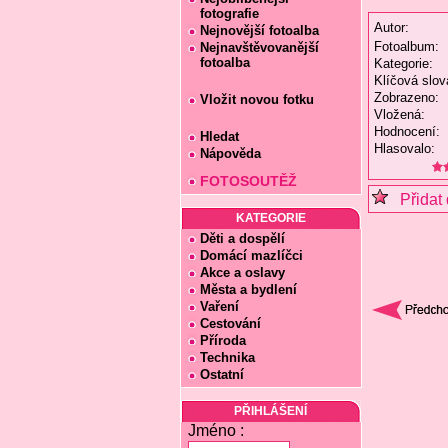
fotografie
Autor:
Nejnovější fotoalba
Fotoalbum:
Nejnavštěvovanější
fotoalba
Kategorie:
Klíčová slov
Zobrazeno:
Vložit novou fotku
Vložená:
Hodnocení:
Hledat
Hlasovalo:
Nápověda
FOTOSOUTĚŽ
Přidat 
KATEGORIE
Děti a dospělí
Domácí mazlíčci
Akce a oslavy
Města a bydlení
Vaření
Cestování
Příroda
Technika
Ostatní
PŘIHLÁŠENÍ
Jméno :