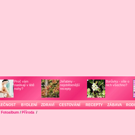
Proč vám
Jeřabiny -
Borůvky - víte o
natékají v létě
nejoblíbenější
nich všechno?
nohy?
recepty
LEČNOST
BYDLENÍ
ZDRAVÍ
CESTOVÁNÍ
RECEPTY
ZÁBAVA
ROD
/
Fotoalbum
/
Příroda
/