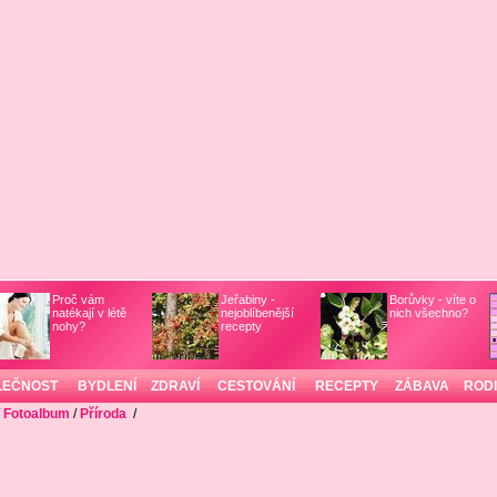
Proč vám
Jeřabiny -
Borůvky - víte o
natékají v létě
nejoblíbenější
nich všechno?
nohy?
recepty
LEČNOST
BYDLENÍ
ZDRAVÍ
CESTOVÁNÍ
RECEPTY
ZÁBAVA
ROD
/
Fotoalbum
/
Příroda
/