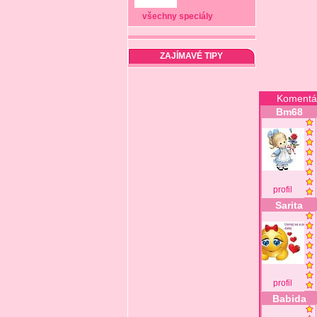
všechny speciály
ZAJÍMAVÉ TIPY
Komentá
Bm68
profil
Sarita
profil
Babida