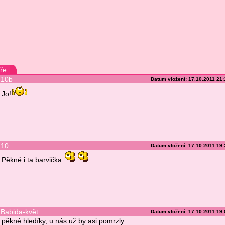
ře
10b
Datum vložení: 17.10.2011 21
Jo!
10
Datum vložení: 17.10.2011 19
Pěkné i ta barvička.
Babida-květ
Datum vložení: 17.10.2011 19
pěkné hledíky, u nás už by asi pomrzly