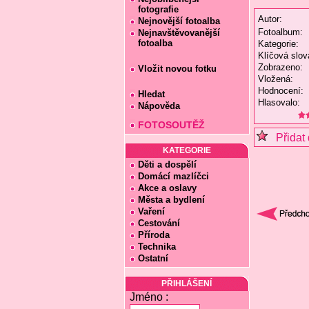
fotografie
Autor:
Nejnovější fotoalba
Fotoalbum:
Nejnavštěvovanější
fotoalba
Kategorie:
Klíčová slov
Zobrazeno:
Vložit novou fotku
Vložená:
Hodnocení:
Hledat
Hlasovalo:
Nápověda
FOTOSOUTĚŽ
Přidat 
KATEGORIE
Děti a dospělí
Domácí mazlíčci
Akce a oslavy
Města a bydlení
Vaření
Cestování
Příroda
Technika
Ostatní
PŘIHLÁŠENÍ
Jméno :