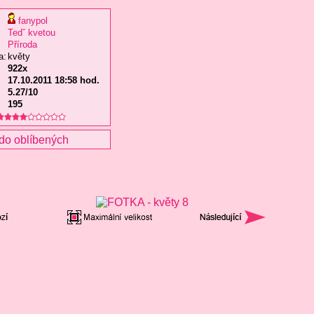
fanypol
Tedˇ kvetou
Příroda
a:
květy
922x
17.10.2011 18:58 hod.
5.27/10
195
do oblíbených