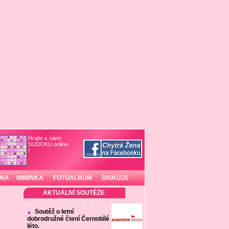
Hrajte s námi
SUDOKU online
!
INA
MIMINKA
FOTOALBUM
DISKUZE
AKTUÁLNÍ SOUTĚŽE
Soutěž o letní
dobrodružné čtení Černobílé
léto.