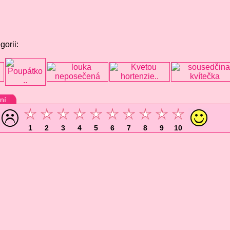
gorii:
ní
1
2
3
4
5
6
7
8
9
10