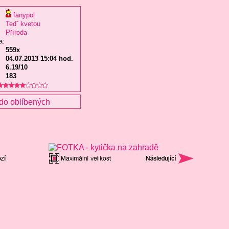
fanypol
Tedˇ kvetou
Příroda
a:
559x
04.07.2013 15:04 hod.
6.19/10
183
do oblíbených