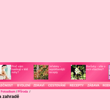
Proč vám
Jeřabiny -
Borůvky - víte o
natékají v létě
nejoblíbenější
nich všechno?
nohy?
recepty
LEČNOST
BYDLENÍ
ZDRAVÍ
CESTOVÁNÍ
RECEPTY
ZÁBAVA
ROD
/
Fotoalbum
/
Příroda
/
a zahradě