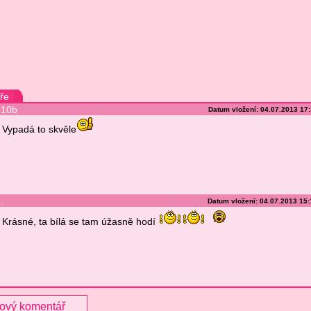
ře
10b
Datum vložení: 04.07.2013 17
Vypadá to skvěle
.
Datum vložení: 04.07.2013 15
Krásné, ta bílá se tam úžasně hodí
nový komentář