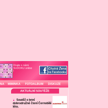
Hrajte s námi
SUDOKU online
!
INA
MIMINKA
FOTOALBUM
DISKUZE
AKTUÁLNÍ SOUTĚŽE
Soutěž o letní
dobrodružné čtení Černobílé
léto.