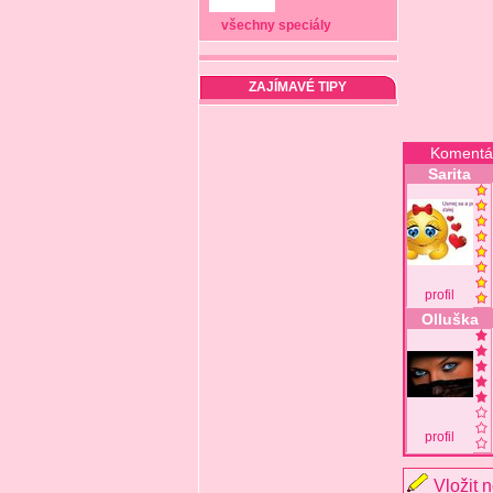
všechny speciály
ZAJÍMAVÉ TIPY
Komentá
Sarita
profil
Olluška
profil
Vložit 