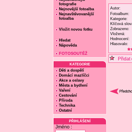
fotografie
Autor:
Nejnovější fotoalba
Fotoalbum:
Nejnavštěvovanější
fotoalba
Kategorie:
Klíčová slov
Zobrazeno:
Vložit novou fotku
Vložená:
Hodnocení:
Hledat
Hlasovalo:
Nápověda
FOTOSOUTĚŽ
Přidat 
KATEGORIE
Děti a dospělí
Domácí mazlíčci
Akce a oslavy
Města a bydlení
Vaření
Cestování
Příroda
Technika
Ostatní
PŘIHLÁŠENÍ
Jméno :