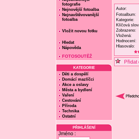
fotografie
Autor:
Nejnovější fotoalba
Fotoalbum:
Nejnavštěvovanější
fotoalba
Kategorie:
Klíčová slov
Zobrazeno:
Vložit novou fotku
Vložená:
Hodnocení:
Hledat
Hlasovalo:
Nápověda
FOTOSOUTĚŽ
Přidat 
KATEGORIE
Děti a dospělí
Domácí mazlíčci
Akce a oslavy
Města a bydlení
Vaření
Cestování
Příroda
Technika
Ostatní
PŘIHLÁŠENÍ
Jméno :