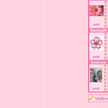
profil
Martina59
profil
kozaroza
profil
Vložit 