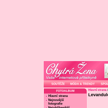
SOUTĚŽE
MÓDA & TRENDY
SPO
Hlavní strana
FOTOALBUM
Levandul
Hlavní strana
Nejnovější
fotografie
Nejoblíbenější