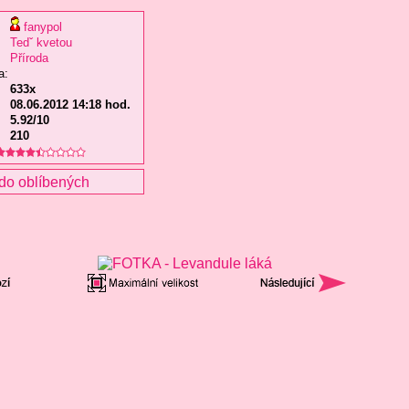
fanypol
Tedˇ kvetou
Příroda
a:
633x
08.06.2012 14:18 hod.
5.92/10
210
do oblíbených