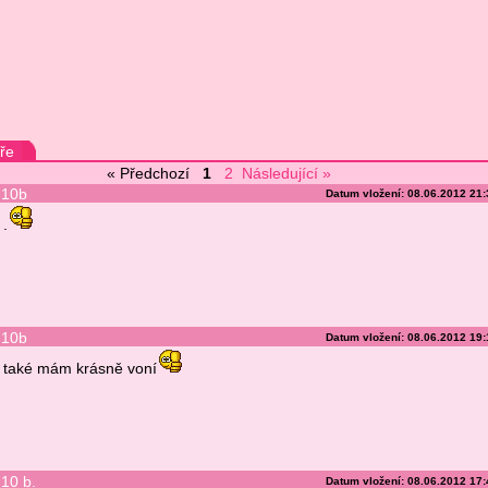
ře
« Předchozí
1
2
Následující »
10b
Datum vložení: 08.06.2012 21
.
10b
Datum vložení: 08.06.2012 19
také mám krásně voní
10 b.
Datum vložení: 08.06.2012 17