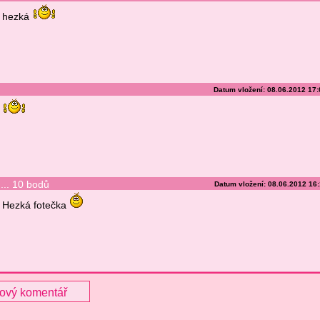
hezká
Datum vložení: 08.06.2012 17
... 10 bodů
Datum vložení: 08.06.2012 16
Hezká fotečka
nový komentář