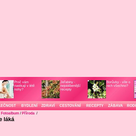
Proč vám
Jeřabiny -
Borůvky - víte o
natékají v létě
nejoblíbenější
nich všechno?
nohy?
recepty
LEČNOST
BYDLENÍ
ZDRAVÍ
CESTOVÁNÍ
RECEPTY
ZÁBAVA
ROD
/
Fotoalbum
/
Příroda
/
e láká