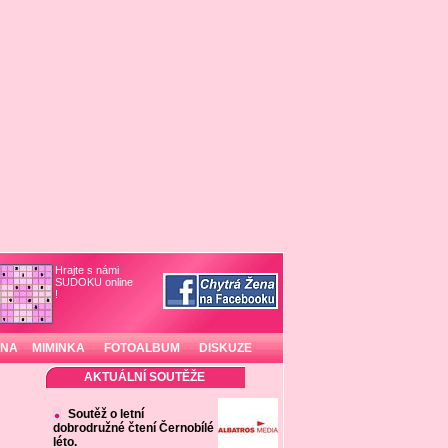
Hrajte s námi
SUDOKU online
!
INA
MIMINKA
FOTOALBUM
DISKUZE
AKTUÁLNÍ SOUTĚŽE
Soutěž o letní
dobrodružné čtení Černobílé
léto.