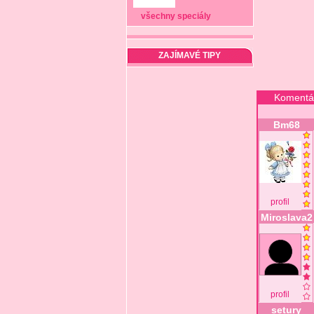
všechny speciály
ZAJÍMAVÉ TIPY
Komentá
Bm68
profil
Miroslava2
profil
setury