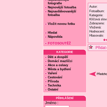
fotografie
Autor:
Nejnovější fotoalba
Fotoalbum:
Nejnavštěvovanější
fotoalba
Kategorie:
Klíčová slov
Zobrazeno:
Vložit novou fotku
Vložená:
Hodnocení:
Hledat
Hlasovalo:
Nápověda
FOTOSOUTĚŽ
Přidat 
KATEGORIE
Děti a dospělí
Domácí mazlíčci
Akce a oslavy
Města a bydlení
Vaření
Cestování
Příroda
Technika
Ostatní
PŘIHLÁŠENÍ
Jméno :