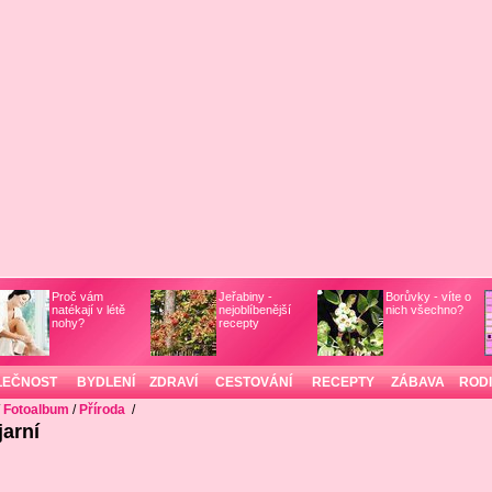
Proč vám
Jeřabiny -
Borůvky - víte o
natékají v létě
nejoblíbenější
nich všechno?
nohy?
recepty
LEČNOST
BYDLENÍ
ZDRAVÍ
CESTOVÁNÍ
RECEPTY
ZÁBAVA
ROD
/
Fotoalbum
/
Příroda
/
arní