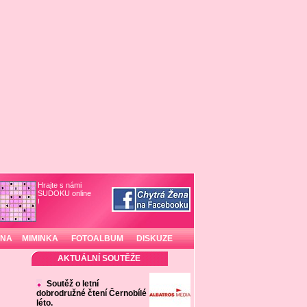
Hrajte s námi
SUDOKU online
!
INA
MIMINKA
FOTOALBUM
DISKUZE
AKTUÁLNÍ SOUTĚŽE
Soutěž o letní
dobrodružné čtení Černobílé
léto.