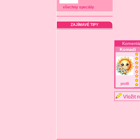
všechny speciály
ZAJÍMAVÉ TIPY
Komentá
Komadi
profil
Vložit 