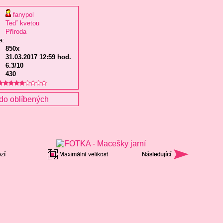
fanypol
Tedˇ kvetou
Příroda
a:
850x
31.03.2017 12:59 hod.
6.3/10
430
do oblíbených