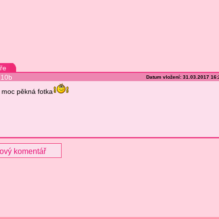
ře
10b
Datum vložení: 31.03.2017 16
moc pěkná fotka
nový komentář