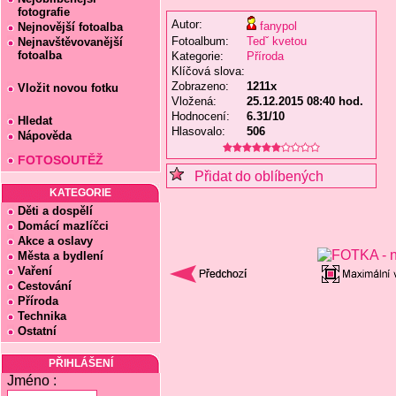
fotografie
Autor:
fanypol
Nejnovější fotoalba
Fotoalbum:
Tedˇ kvetou
Nejnavštěvovanější
fotoalba
Kategorie:
Příroda
Klíčová slova:
Zobrazeno:
1211x
Vložit novou fotku
Vložená:
25.12.2015 08:40 hod.
Hodnocení:
6.31/10
Hledat
Hlasovalo:
506
Nápověda
FOTOSOUTĚŽ
Přidat do oblíbených
KATEGORIE
Děti a dospělí
Domácí mazlíčci
Akce a oslavy
Města a bydlení
Vaření
Cestování
Příroda
Technika
Ostatní
PŘIHLÁŠENÍ
Jméno :