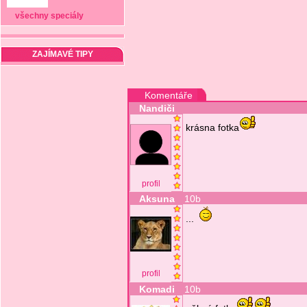
všechny speciály
ZAJÍMAVÉ TIPY
Komentáře
Nandiči
krásna fotka
profil
Aksuna
10b
...
profil
Komadi
10b