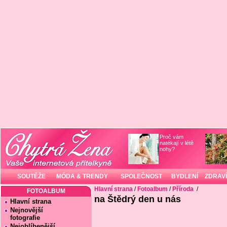
Proč vám
natékají v létě
nohy?
SOUTĚŽE
MÓDA & TRENDY
SPOLEČNOST
BYDLENÍ
ZDRAVÍ
Hlavní strana
/
Fotoalbum
/
Příroda
/
FOTOALBUM
na Štědrý den u nás
Hlavní strana
Nejnovější
fotografie
Nejoblíbenější