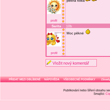
pěkná fotka
profil
Sarita
10b
Moc pěkné
profil
Vložit nový komentář
PŘIDAT MEZI OBLÍBENÉ
NÁPOVĚDA
VŠEOBECNÉ PODMÍNKY
Zásady
Publikování nebo šíření obsahu 
Smajlíci:
Cop