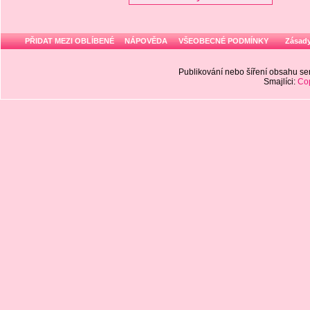
PŘIDAT MEZI OBLÍBENÉ
NÁPOVĚDA
VŠEOBECNÉ PODMÍNKY
Zásady
Publikování nebo šíření obsahu 
Smajlíci:
Cop