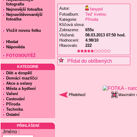
fotografie
Autor:
fanypol
Nejnovější fotoalba
Fotoalbum:
Tedˇ kvetou
Nejnavštěvovanější
fotoalba
Kategorie:
Příroda
Klíčová slova:
Zobrazeno:
655x
Vložit novou fotku
Vložená:
08.03.2013 07:50 hod.
Hodnocení:
4.98/10
Hledat
Hlasovalo:
222
Nápověda
FOTOSOUTĚŽ
Přidat do oblíbených
KATEGORIE
Děti a dospělí
Domácí mazlíčci
Akce a oslavy
Města a bydlení
Vaření
Cestování
Příroda
Technika
Ostatní
PŘIHLÁŠENÍ
Jméno :