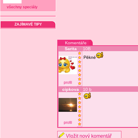
všechny speciály
ZAJÍMAVÉ TIPY
Komentáře
Sarita
10B
Pěkné
profil
cipkova
10 b
profil
Vložit nový komentář