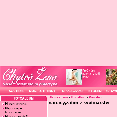
Proč vám
natékají v létě
nohy?
SOUTĚŽE
MÓDA & TRENDY
SPOLEČNOST
BYDLENÍ
ZDRAVÍ
Hlavní strana
/
Fotoalbum
/
Příroda
/
FOTOALBUM
narcisy,zatím v květinářství
Hlavní strana
Nejnovější
fotografie
Nejoblíbenější