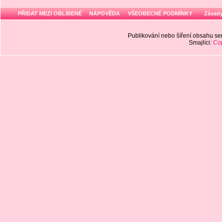
PŘIDAT MEZI OBLÍBENÉ
NÁPOVĚDA
VŠEOBECNÉ PODMÍNKY
Zásady
Publikování nebo šíření obsahu 
Smajlíci:
Cop