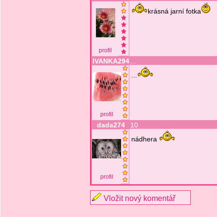
krásná jarní fotka
profil
IVANKA294
...
...
profil
dada274
10
nádhera
profil
Vložit nový komentář