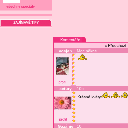
všechny speciály
ZAJÍMAVÉ TIPY
Komentáře
« Předchoz
vocjan
Moc pěkné
profil
setury
10b
Krásné květy
profil
Gazánie
10