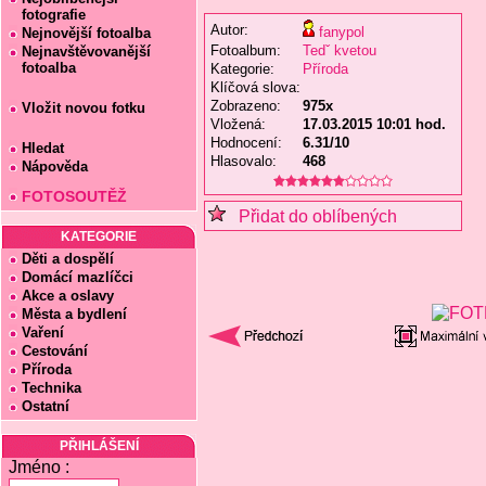
fotografie
Autor:
fanypol
Nejnovější fotoalba
Fotoalbum:
Tedˇ kvetou
Nejnavštěvovanější
fotoalba
Kategorie:
Příroda
Klíčová slova:
Zobrazeno:
975x
Vložit novou fotku
Vložená:
17.03.2015 10:01 hod.
Hodnocení:
6.31/10
Hledat
Hlasovalo:
468
Nápověda
FOTOSOUTĚŽ
Přidat do oblíbených
KATEGORIE
Děti a dospělí
Domácí mazlíčci
Akce a oslavy
Města a bydlení
Vaření
Cestování
Příroda
Technika
Ostatní
PŘIHLÁŠENÍ
Jméno :