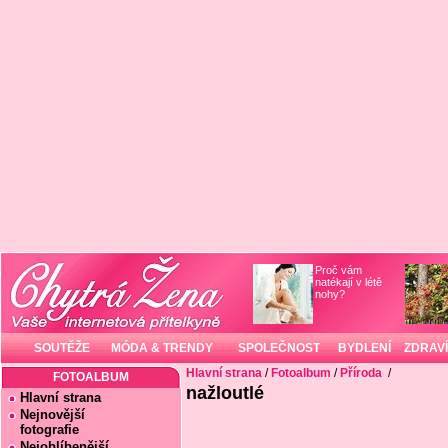
Proč vám
natékají v létě
nohy?
SOUTĚŽE
MÓDA & TRENDY
SPOLEČNOST
BYDLENÍ
ZDRAVÍ
Hlavní strana
/
Fotoalbum
/
Příroda
/
FOTOALBUM
nažloutlé
Hlavní strana
Nejnovější
fotografie
Nejoblíbenější