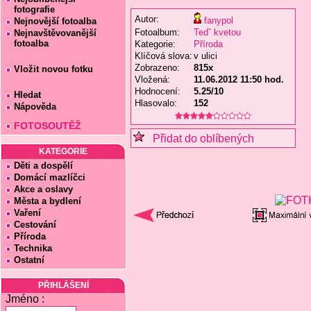
fotografie
Autor:
fanypol
Nejnovější fotoalba
Fotoalbum:
Tedˇ kvetou
Nejnavštěvovanější
fotoalba
Kategorie:
Příroda
Klíčová slova:
v ulici
Zobrazeno:
815x
Vložit novou fotku
Vložená:
11.06.2012 11:50 hod.
Hodnocení:
5.25/10
Hledat
Hlasovalo:
152
Nápověda
FOTOSOUTĚŽ
Přidat do oblíbených
KATEGORIE
Děti a dospělí
Domácí mazlíčci
Akce a oslavy
Města a bydlení
Vaření
Cestování
Příroda
Technika
Ostatní
PŘIHLÁŠENÍ
Jméno :