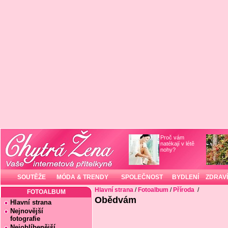
Proč vám
natékají v létě
nohy?
SOUTĚŽE
MÓDA & TRENDY
SPOLEČNOST
BYDLENÍ
ZDRAVÍ
Hlavní strana
/
Fotoalbum
/
Příroda
/
FOTOALBUM
Obědvám
Hlavní strana
Nejnovější
fotografie
Nejoblíbenější