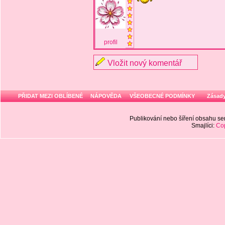
profil
Vložit nový komentář
PŘIDAT MEZI OBLÍBENÉ
NÁPOVĚDA
VŠEOBECNÉ PODMÍNKY
Zásady
Publikování nebo šíření obsahu 
Smajlíci:
Cop