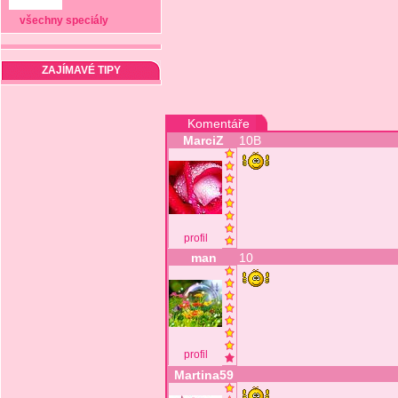
všechny speciály
ZAJÍMAVÉ TIPY
Komentáře
MarciZ
10B
profil
man
10
profil
Martina59