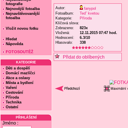
fotografie
Autor:
fanypol
Nejnovější fotoalba
Fotoalbum:
Tedˇ kvetou
Nejnavštěvovanější
fotoalba
Kategorie:
Příroda
Klíčová slova:
Zobrazeno:
823x
Vložit novou fotku
Vložená:
12.11.2015 07:47 hod.
Hodnocení:
6.3/10
Hledat
Hlasovalo:
338
Nápověda
FOTOSOUTĚŽ
Přidat do oblíbených
KATEGORIE
Děti a dospělí
Domácí mazlíčci
Akce a oslavy
Města a bydlení
Vaření
Cestování
Příroda
Technika
Ostatní
PŘIHLÁŠENÍ
Jméno :