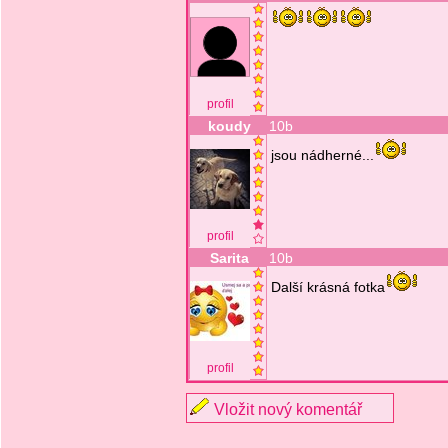
profil
koudy
10b
jsou nádherné...
profil
Sarita
10b
Další krásná fotka
profil
Vložit nový komentář