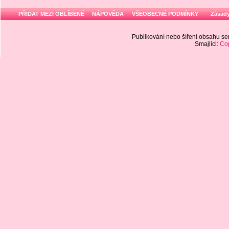
PŘIDAT MEZI OBLÍBENÉ
NÁPOVĚDA
VŠEOBECNÉ PODMÍNKY
Zásady
Publikování nebo šíření obsahu 
Smajlíci:
Cop