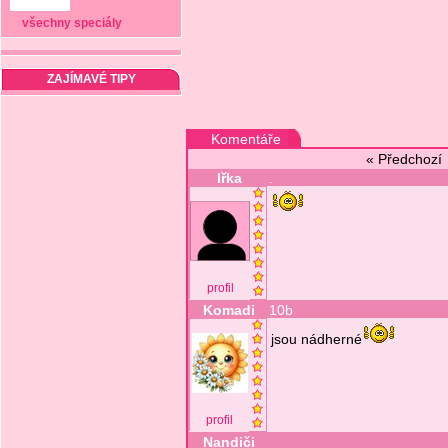
všechny speciály
ZAJÍMAVÉ TIPY
Komentáře
« Předchoz
Iřka
.
profil
Komadi
10b
jsou nádherné
profil
Nandiči