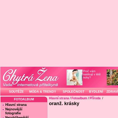
Proč vám
natékají v létě
nohy?
SOUTĚŽE
MÓDA & TRENDY
SPOLEČNOST
BYDLENÍ
ZDRAVÍ
Hlavní strana
/
Fotoalbum
/
Příroda
/
FOTOALBUM
oranž. krásky
Hlavní strana
Nejnovější
fotografie
Nejoblíbenější