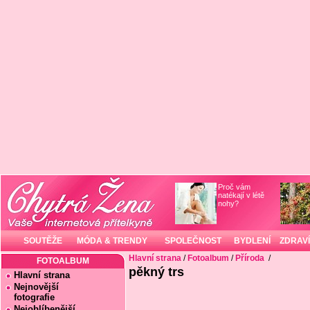
Proč vám
natékají v létě
nohy?
SOUTĚŽE
MÓDA & TRENDY
SPOLEČNOST
BYDLENÍ
ZDRAVÍ
Hlavní strana
/
Fotoalbum
/
Příroda
/
FOTOALBUM
pěkný trs
Hlavní strana
Nejnovější
fotografie
Nejoblíbenější