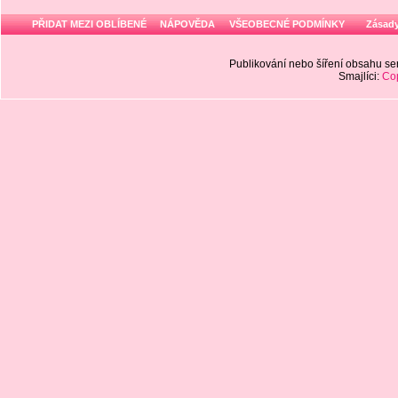
PŘIDAT MEZI OBLÍBENÉ
NÁPOVĚDA
VŠEOBECNÉ PODMÍNKY
Zásady
Publikování nebo šíření obsahu 
Smajlíci:
Cop