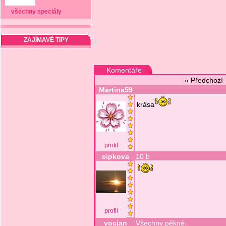
všechny speciály
ZAJÍMAVÉ TIPY
Komentáře
« Předchoz
Martina59
krása
profil
cipkova
10 b
profil
vocjan
Všechny pěkné.