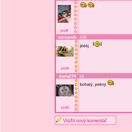
profil
monamik
10B
jéééj..
profil
dada274
10
bohatý, pekný
profil
Vložit nový komentář