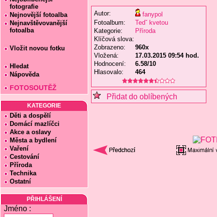
fotografie
Autor:
fanypol
Nejnovější fotoalba
Fotoalbum:
Tedˇ kvetou
Nejnavštěvovanější
fotoalba
Kategorie:
Příroda
Klíčová slova:
Zobrazeno:
960x
Vložit novou fotku
Vložená:
17.03.2015 09:54 hod.
Hodnocení:
6.58/10
Hledat
Hlasovalo:
464
Nápověda
FOTOSOUTĚŽ
Přidat do oblíbených
KATEGORIE
Děti a dospělí
Domácí mazlíčci
Akce a oslavy
Města a bydlení
Vaření
Cestování
Příroda
Technika
Ostatní
PŘIHLÁŠENÍ
Jméno :