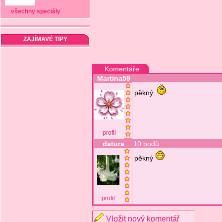
všechny speciály
ZAJÍMAVÉ TIPY
Komentáře
Martina59
pěkný
profil
datura
10 bodů
pěkný
profil
Vložit nový komentář