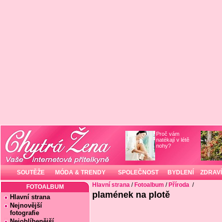
Proč vám
natékají v létě
nohy?
SOUTĚŽE
MÓDA & TRENDY
SPOLEČNOST
BYDLENÍ
ZDRAVÍ
Hlavní strana
/
Fotoalbum
/
Příroda
/
FOTOALBUM
plamének na plotě
Hlavní strana
Nejnovější
fotografie
Nejoblíbenější