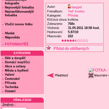
fotografie
Autor:
fanypol
Nejnovější fotoalba
Fotoalbum:
Tedˇ kvetou
Nejnavštěvovanější
fotoalba
Kategorie:
Příroda
Klíčová slova:
květina
Zobrazeno:
768x
Vložit novou fotku
Vložená:
31.05.2011 18:58 hod.
Hodnocení:
5.87/10
Hledat
Hlasovalo:
222
Nápověda
FOTOSOUTĚŽ
Přidat do oblíbených
KATEGORIE
Děti a dospělí
Domácí mazlíčci
Akce a oslavy
Města a bydlení
Vaření
Cestování
Příroda
Technika
Ostatní
PŘIHLÁŠENÍ
Jméno :