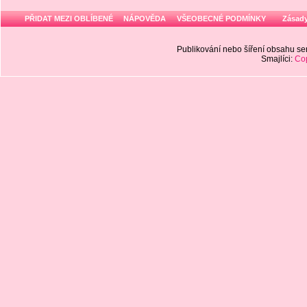
PŘIDAT MEZI OBLÍBENÉ
NÁPOVĚDA
VŠEOBECNÉ PODMÍNKY
Zásady
Publikování nebo šíření obsahu 
Smajlíci:
Cop