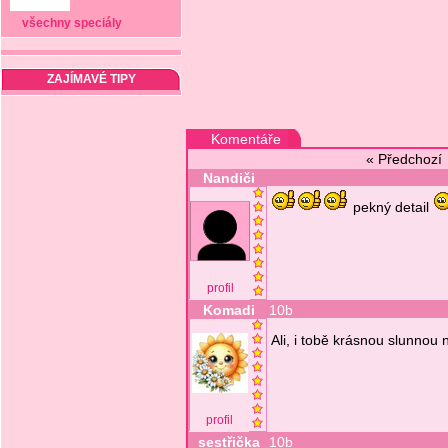
všechny speciály
ZAJÍMAVÉ TIPY
Komentáře
« Předchoz
Nandiči
pekný detail
profil
Komadi
10b
Ali, i tobě krásnou slunno
profil
sestřička
10b