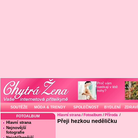
Proč vám
natékají v létě
nohy?
SOUTĚŽE
MÓDA & TRENDY
SPOLEČNOST
BYDLENÍ
ZDRAVÍ
Hlavní strana
/
Fotoalbum
/
Příroda
/
FOTOALBUM
Přeji hezkou neděličku
Hlavní strana
Nejnovější
fotografie
Nejoblíbenější