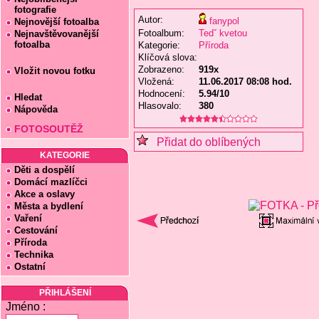
fotografie
Autor:
fanypol
Nejnovější fotoalba
Fotoalbum:
Tedˇ kvetou
Nejnavštěvovanější
fotoalba
Kategorie:
Příroda
Klíčová slova:
Zobrazeno:
919x
Vložit novou fotku
Vložená:
11.06.2017 08:08 hod.
Hodnocení:
5.94/10
Hledat
Hlasovalo:
380
Nápověda
FOTOSOUTĚŽ
Přidat do oblíbených
KATEGORIE
Děti a dospělí
Domácí mazlíčci
Akce a oslavy
Města a bydlení
Vaření
Cestování
Příroda
Technika
Ostatní
PŘIHLÁŠENÍ
Jméno :