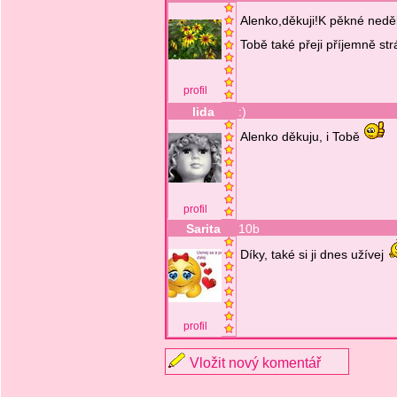
Alenko,děkuji!K pěkné neděli
Tobě také přeji příjemně st
profil
lida
:)
Alenko děkuju, i Tobě
profil
Sarita
10b
Díky, také si ji dnes užívej
profil
Vložit nový komentář