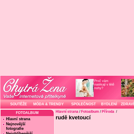
Proč vám
natékají v létě
nohy?
SOUTĚŽE
MÓDA & TRENDY
SPOLEČNOST
BYDLENÍ
ZDRAVÍ
Hlavní strana
/
Fotoalbum
/
Příroda
/
FOTOALBUM
rudě kvetoucí
Hlavní strana
Nejnovější
fotografie
Nejoblíbenější