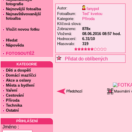
fotografie
Autor:
fanypol
Nejnovější fotoalba
Fotoalbum:
Tedˇ kvetou
Nejnavštěvovanější
fotoalba
Kategorie:
Příroda
Klíčová slova:
Zobrazeno:
878x
Vložit novou fotku
Vložená:
08.06.2016 08:57 hod.
Hodnocení:
6.31/10
Hledat
Hlasovalo:
319
Nápověda
FOTOSOUTĚŽ
Přidat do oblíbených
KATEGORIE
Děti a dospělí
Domácí mazlíčci
Akce a oslavy
Města a bydlení
Vaření
Cestování
Příroda
Technika
Ostatní
PŘIHLÁŠENÍ
Jméno :