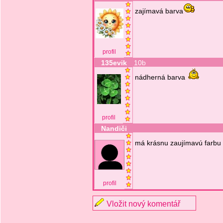
zajímavá barva
profil
135evik
10b
nádherná barva
profil
Nandiči
má krásnu zaujímavú farbu
profil
Vložit nový komentář