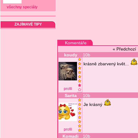
všechny speciály
ZAJÍMAVÉ TIPY
Komentáře
« Předchoz
koudy
10b
krásně zbarvený květ...
profil
Sarita
10b
Je krásný
profil
Komadi
10b