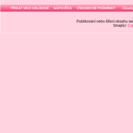
PŘIDAT MEZI OBLÍBENÉ
NÁPOVĚDA
VŠEOBECNÉ PODMÍNKY
Zásady
Publikování nebo šíření obsahu 
Smajlíci:
Cop