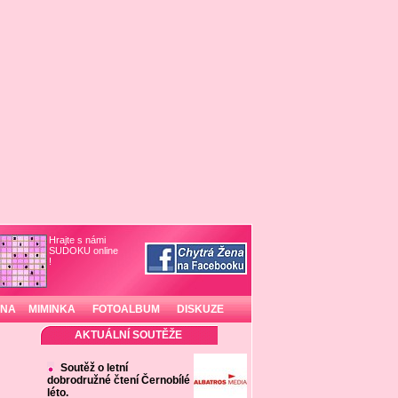
Hrajte s námi
SUDOKU online
!
INA
MIMINKA
FOTOALBUM
DISKUZE
AKTUÁLNÍ SOUTĚŽE
Soutěž o letní
dobrodružné čtení Černobílé
léto.