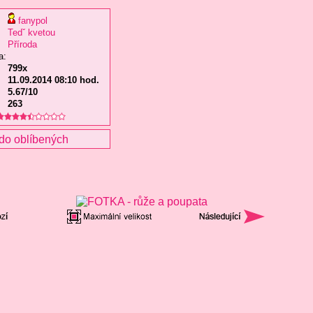
fanypol
Tedˇ kvetou
Příroda
a:
799x
11.09.2014 08:10 hod.
5.67/10
263
do oblíbených