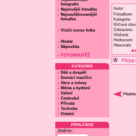
fotografie
Autor:
Nejnovější fotoalba
Fotoalbum:
Nejnavštěvovanější
fotoalba
Kategorie:
Klíčová slov
Zobrazeno:
Vložit novou fotku
Vložená:
Hodnocení:
Hledat
Hlasovalo:
Nápověda
FOTOSOUTĚŽ
Přidat 
KATEGORIE
Děti a dospělí
Domácí mazlíčci
Akce a oslavy
Města a bydlení
Vaření
Cestování
Příroda
Technika
Ostatní
PŘIHLÁŠENÍ
Jméno :