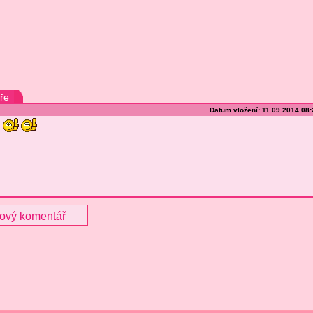
ře
Datum vložení: 11.09.2014 08
nový komentář