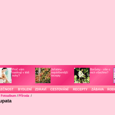
Proč vám
Jeřabiny -
Borůvky - víte o
natékají v létě
nejoblíbenější
nich všechno?
nohy?
recepty
LEČNOST
BYDLENÍ
ZDRAVÍ
CESTOVÁNÍ
RECEPTY
ZÁBAVA
ROD
/
Fotoalbum
/
Příroda
/
upata