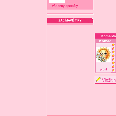
všechny speciály
ZAJÍMAVÉ TIPY
Komentá
Komadi
profil
Vložit 