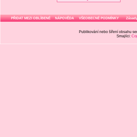
PŘIDAT MEZI OBLÍBENÉ
NÁPOVĚDA
VŠEOBECNÉ PODMÍNKY
Zásady
Publikování nebo šíření obsahu 
Smajlíci:
Cop