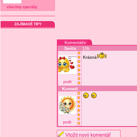
všechny speciály
ZAJÍMAVÉ TIPY
Komentáře
Sarita
10b
Krásná
profil
Komadi
profil
Vložit nový komentář