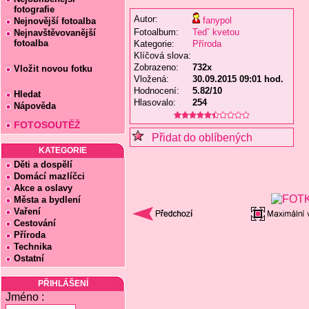
fotografie
Autor:
fanypol
Nejnovější fotoalba
Fotoalbum:
Tedˇ kvetou
Nejnavštěvovanější
fotoalba
Kategorie:
Příroda
Klíčová slova:
Zobrazeno:
732x
Vložit novou fotku
Vložená:
30.09.2015 09:01 hod.
Hodnocení:
5.82/10
Hledat
Hlasovalo:
254
Nápověda
FOTOSOUTĚŽ
Přidat do oblíbených
KATEGORIE
Děti a dospělí
Domácí mazlíčci
Akce a oslavy
Města a bydlení
Vaření
Cestování
Příroda
Technika
Ostatní
PŘIHLÁŠENÍ
Jméno :