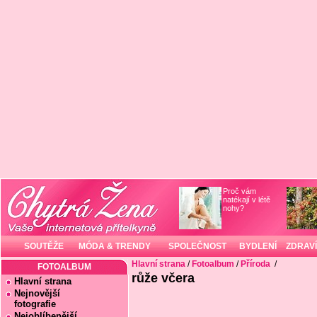
Proč vám
natékají v létě
nohy?
SOUTĚŽE
MÓDA & TRENDY
SPOLEČNOST
BYDLENÍ
ZDRAVÍ
Hlavní strana
/
Fotoalbum
/
Příroda
/
FOTOALBUM
růže včera
Hlavní strana
Nejnovější
fotografie
Nejoblíbenější