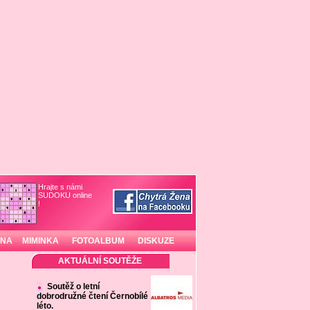
Hrajte s námi
SUDOKU online
!
INA
MIMINKA
FOTOALBUM
DISKUZE
AKTUÁLNÍ SOUTĚŽE
Soutěž o letní
dobrodružné čtení Černobílé
léto.