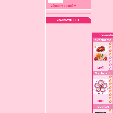
všechny speciály
ZAJÍMAVÉ TIPY
Komentá
světlotma
profil
Martina59
profil
vocjan