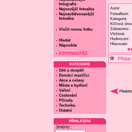
fotografie
Autor:
Nejnovější fotoalba
Fotoalbum:
Nejnavštěvovanější
fotoalba
Kategorie:
Klíčová slov
Zobrazeno:
Vložit novou fotku
Vložená:
Hodnocení:
Hledat
Hlasovalo:
Nápověda
FOTOSOUTĚŽ
Přidat 
KATEGORIE
Děti a dospělí
Domácí mazlíčci
Akce a oslavy
Města a bydlení
Vaření
Cestování
Příroda
Technika
Ostatní
PŘIHLÁŠENÍ
Jméno :