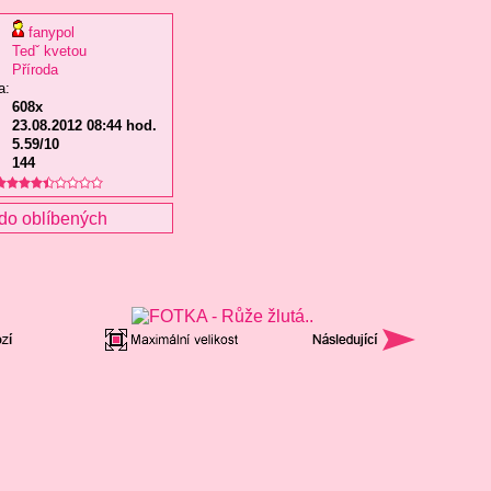
fanypol
Tedˇ kvetou
Příroda
a:
608x
23.08.2012 08:44 hod.
5.59/10
144
do oblíbených