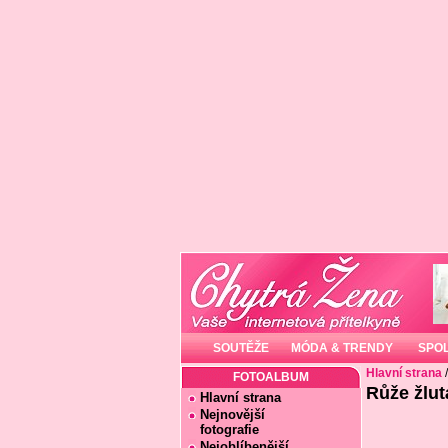
SOUTĚŽE
MÓDA & TRENDY
SPO
Hlavní strana
FOTOALBUM
Růže žlutá
Hlavní strana
Nejnovější
fotografie
Nejoblíbenější