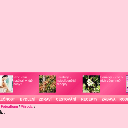
Proč vám
Jeřabiny -
Borůvky - víte o
natékají v létě
nejoblíbenější
nich všechno?
nohy?
recepty
LEČNOST
BYDLENÍ
ZDRAVÍ
CESTOVÁNÍ
RECEPTY
ZÁBAVA
ROD
/
Fotoalbum
/
Příroda
/
..