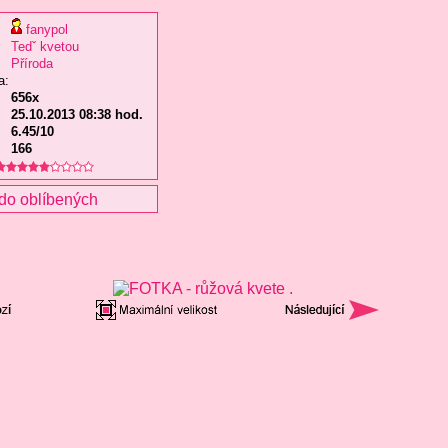
fanypol
Tedˇ kvetou
Příroda
a:
656x
25.10.2013 08:38 hod.
6.45/10
166
do oblíbených