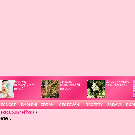
Proč vám
Jeřabiny -
Borůvky - víte o
natékají v létě
nejoblíbenější
nich všechno?
nohy?
recepty
LEČNOST
BYDLENÍ
ZDRAVÍ
CESTOVÁNÍ
RECEPTY
ZÁBAVA
ROD
/
Fotoalbum
/
Příroda
/
ete .