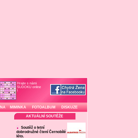
Hrajte s námi
SUDOKU online
!
INA
MIMINKA
FOTOALBUM
DISKUZE
AKTUÁLNÍ SOUTĚŽE
Soutěž o letní
dobrodružné čtení Černobílé
léto.