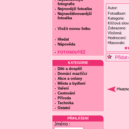
fotografie
Autor:
Nejnovější fotoalba
Fotoalbum:
Nejnavštěvovanější
fotoalba
Kategorie:
Klíčová slov
Zobrazeno:
Vložit novou fotku
Vložená:
Hodnocení:
Hledat
Hlasovalo:
Nápověda
FOTOSOUTĚŽ
Přidat 
KATEGORIE
Děti a dospělí
Domácí mazlíčci
Akce a oslavy
Města a bydlení
Vaření
Cestování
Příroda
Technika
Ostatní
PŘIHLÁŠENÍ
Jméno :