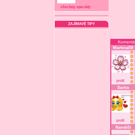
všechny speciály
ZAJÍMAVÉ TIPY
Komentá
Martina59
profil
Sarita
profil
Nandiči