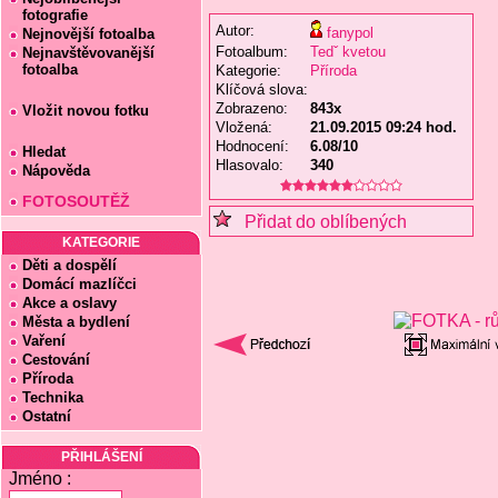
fotografie
Autor:
fanypol
Nejnovější fotoalba
Fotoalbum:
Tedˇ kvetou
Nejnavštěvovanější
fotoalba
Kategorie:
Příroda
Klíčová slova:
Zobrazeno:
843x
Vložit novou fotku
Vložená:
21.09.2015 09:24 hod.
Hodnocení:
6.08/10
Hledat
Hlasovalo:
340
Nápověda
FOTOSOUTĚŽ
Přidat do oblíbených
KATEGORIE
Děti a dospělí
Domácí mazlíčci
Akce a oslavy
Města a bydlení
Vaření
Cestování
Příroda
Technika
Ostatní
PŘIHLÁŠENÍ
Jméno :