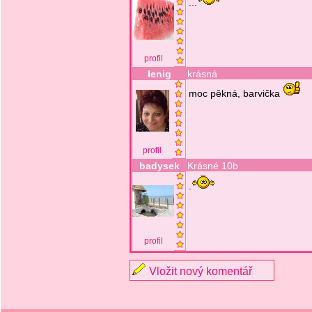
...
profil
lenig
krásná
moc pěkná, barvička
profil
badysek
Krásné 10b
.
profil
Vložit nový komentář