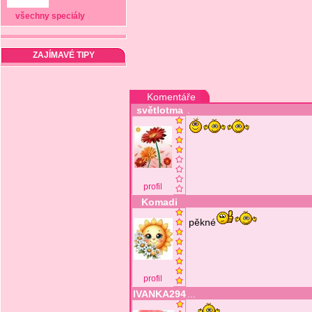
všechny speciály
ZAJÍMAVÉ TIPY
Komentáře
světlotma
.
profil
Komadi
pěkné
profil
IVANKA294
...