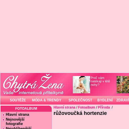
Proč vám
natékají v létě
nohy?
SOUTĚŽE
MÓDA & TRENDY
SPOLEČNOST
BYDLENÍ
ZDRAVÍ
Hlavní strana
/
Fotoalbum
/
Příroda
/
FOTOALBUM
růžovoučká hortenzie
Hlavní strana
Nejnovější
fotografie
Nejoblíbenější