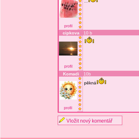
...
profil
cipkova
10 b
profil
Komadi
10b
pěkná
profil
Vložit nový komentář