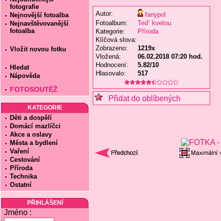
fotografie
Autor:
fanypol
Nejnovější fotoalba
Fotoalbum:
Tedˇ kvetou
Nejnavštěvovanější
fotoalba
Kategorie:
Příroda
Klíčová slova:
Zobrazeno:
1219x
Vložit novou fotku
Vložená:
06.02.2018 07:20 hod.
Hodnocení:
5.82/10
Hledat
Hlasovalo:
517
Nápověda
FOTOSOUTĚŽ
Přidat do oblíbených
KATEGORIE
Děti a dospělí
Domácí mazlíčci
Akce a oslavy
Města a bydlení
Vaření
Cestování
Příroda
Technika
Ostatní
PŘIHLÁŠENÍ
Jméno :