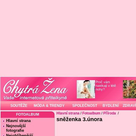
Proč vám
natékají v létě
nohy?
SOUTĚŽE
MÓDA & TRENDY
SPOLEČNOST
BYDLENÍ
ZDRAVÍ
Hlavní strana
/
Fotoalbum
/
Příroda
/
FOTOALBUM
sněženka 3.února
Hlavní strana
Nejnovější
fotografie
Nejoblíbenější