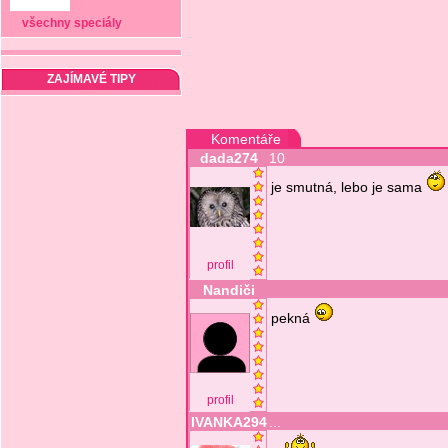
všechny speciály
ZAJÍMAVÉ TIPY
Komentáře
dada274
10
je smutná, lebo je sama
profil
Nandiči
pekná
profil
IVANKA294
...