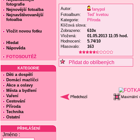
fotografie
Autor:
fanypol
Nejnovější fotoalba
Fotoalbum:
Tedˇ kvetou
Nejnavštěvovanější
fotoalba
Kategorie:
Příroda
Klíčová slova:
Zobrazeno:
610x
Vložit novou fotku
Vložená:
01.05.2013 11:35 hod.
Hodnocení:
5.74/10
Hledat
Hlasovalo:
163
Nápověda
FOTOSOUTĚŽ
Přidat do oblíbených
KATEGORIE
Děti a dospělí
Domácí mazlíčci
Akce a oslavy
Města a bydlení
Vaření
Cestování
Příroda
Technika
Ostatní
PŘIHLÁŠENÍ
Jméno :