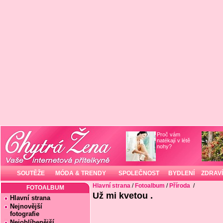
Proč vám
natékají v létě
nohy?
SOUTĚŽE
MÓDA & TRENDY
SPOLEČNOST
BYDLENÍ
ZDRAVÍ
Hlavní strana
/
Fotoalbum
/
Příroda
/
FOTOALBUM
Už mi kvetou .
Hlavní strana
Nejnovější
fotografie
Nejoblíbenější