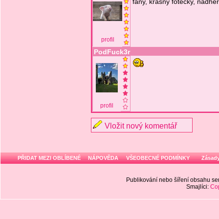
fany, krásný fotečky, nádhe
profil
PodFuck3r
profil
Vložit nový komentář
PŘIDAT MEZI OBLÍBENÉ
NÁPOVĚDA
VŠEOBECNÉ PODMÍNKY
Zásady
Publikování nebo šíření obsahu 
Smajlíci:
Cop