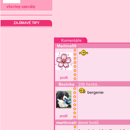
všechny speciály
ZAJÍMAVÉ TIPY
Komentáře
Martina59
profil
Bezinka
10b hezká...
bergenie
profil
martinnatr
deset bodů