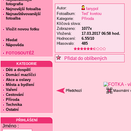
fotografie
Autor:
fanypol
Nejnovější fotoalba
Fotoalbum:
Tedˇ kvetou
Nejnavštěvovanější
fotoalba
Kategorie:
Příroda
Klíčová slova:
Zobrazeno:
1077x
Vložit novou fotku
Vložená:
17.03.2017 06:58 hod.
Hodnocení:
6.55/10
Hledat
Hlasovalo:
485
Nápověda
FOTOSOUTĚŽ
Přidat do oblíbených
KATEGORIE
Děti a dospělí
Domácí mazlíčci
Akce a oslavy
Města a bydlení
Vaření
Cestování
Příroda
Technika
Ostatní
PŘIHLÁŠENÍ
Jméno :