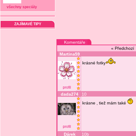
všechny speciály
ZAJÍMAVÉ TIPY
Komentáře
« Předchoz
Martina59
krásné fotky
profil
dada274
10
krásne , tiež mám také
profil
Dárek
10b