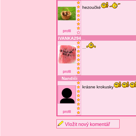
hezoučké
profil
IVANKA294
...
...
profil
Nandiči
krásne krokusky
profil
Vložit nový komentář