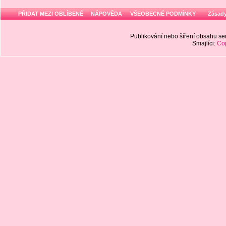
PŘIDAT MEZI OBLÍBENÉ
NÁPOVĚDA
VŠEOBECNÉ PODMÍNKY
Zásady
Publikování nebo šíření obsahu 
Smajlíci:
Cop