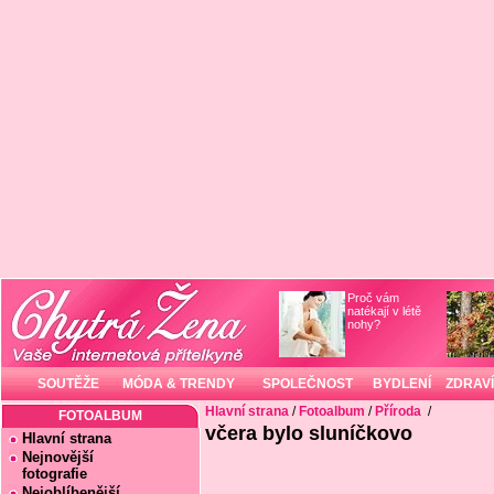
Proč vám
natékají v létě
nohy?
SOUTĚŽE
MÓDA & TRENDY
SPOLEČNOST
BYDLENÍ
ZDRAVÍ
Hlavní strana
/
Fotoalbum
/
Příroda
/
FOTOALBUM
včera bylo sluníčkovo
Hlavní strana
Nejnovější
fotografie
Nejoblíbenější