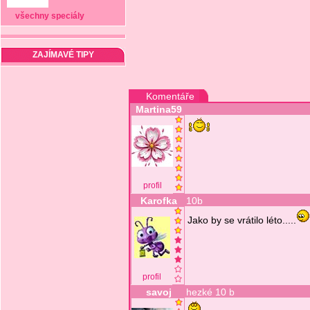
všechny speciály
ZAJÍMAVÉ TIPY
Komentáře
Martina59
profil
Karofka
10b
Jako by se vrátilo léto.....
profil
savoj
hezké 10 b