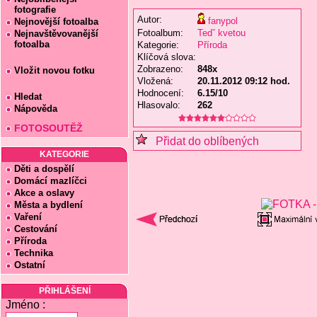
fotografie
Autor:
fanypol
Nejnovější fotoalba
Fotoalbum:
Tedˇ kvetou
Nejnavštěvovanější
fotoalba
Kategorie:
Příroda
Klíčová slova:
Zobrazeno:
848x
Vložit novou fotku
Vložená:
20.11.2012 09:12 hod.
Hodnocení:
6.15/10
Hledat
Hlasovalo:
262
Nápověda
FOTOSOUTĚŽ
Přidat do oblíbených
KATEGORIE
Děti a dospělí
Domácí mazlíčci
Akce a oslavy
Města a bydlení
Vaření
Cestování
Příroda
Technika
Ostatní
PŘIHLÁŠENÍ
Jméno :