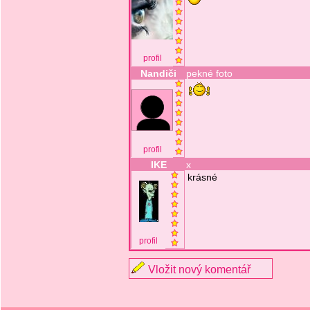
profil
Nandiči
pekné foto
profil
IKE
x
krásné
profil
Vložit nový komentář