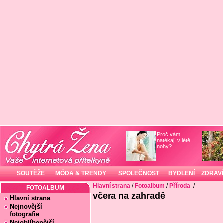
Proč vám
natékají v létě
nohy?
SOUTĚŽE
MÓDA & TRENDY
SPOLEČNOST
BYDLENÍ
ZDRAVÍ
Hlavní strana
/
Fotoalbum
/
Příroda
/
FOTOALBUM
včera na zahradě
Hlavní strana
Nejnovější
fotografie
Nejoblíbenější