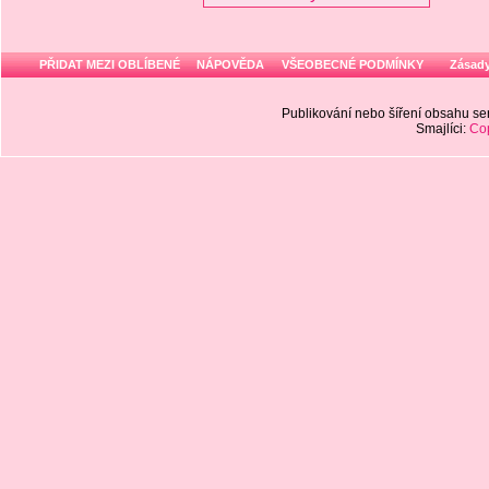
PŘIDAT MEZI OBLÍBENÉ
NÁPOVĚDA
VŠEOBECNÉ PODMÍNKY
Zásady
Publikování nebo šíření obsahu 
Smajlíci:
Cop