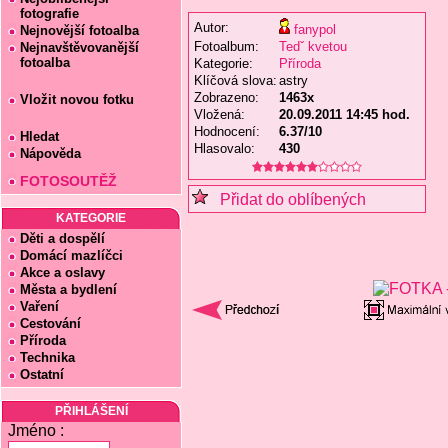
fotografie
Autor:
fanypol
Nejnovější fotoalba
Fotoalbum:
Tedˇ kvetou
Nejnavštěvovanější
fotoalba
Kategorie:
Příroda
Klíčová slova:
astry
Zobrazeno:
1463x
Vložit novou fotku
Vložená:
20.09.2011 14:45 hod.
Hodnocení:
6.37/10
Hledat
Hlasovalo:
430
Nápověda
FOTOSOUTĚŽ
Přidat do oblíbených
KATEGORIE
Děti a dospělí
Domácí mazlíčci
Akce a oslavy
Města a bydlení
Vaření
Cestování
Příroda
Technika
Ostatní
PŘIHLÁŠENÍ
Jméno :