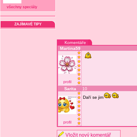
všechny speciály
ZAJÍMAVÉ TIPY
Komentáře
Martina59
profil
Sarita
10
Daří se jim
profil
Vložit nový komentář