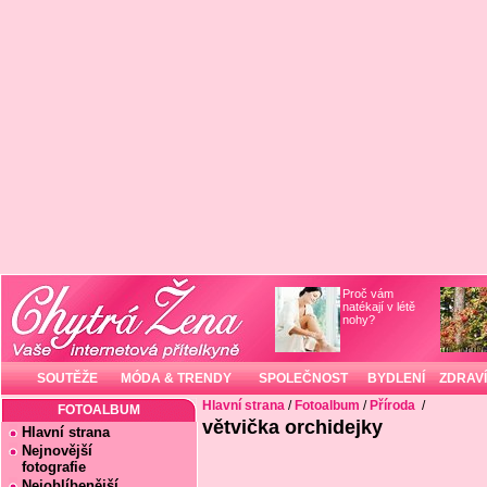
Proč vám
natékají v létě
nohy?
SOUTĚŽE
MÓDA & TRENDY
SPOLEČNOST
BYDLENÍ
ZDRAVÍ
Hlavní strana
/
Fotoalbum
/
Příroda
/
FOTOALBUM
větvička orchidejky
Hlavní strana
Nejnovější
fotografie
Nejoblíbenější