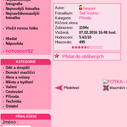
fotografie
Autor:
fanypol
Nejnovější fotoalba
Fotoalbum:
Tedˇ kvetou
Nejnavštěvovanější
fotoalba
Kategorie:
Příroda
Klíčová slova:
Zobrazeno:
1194x
Vložit novou fotku
Vložená:
07.02.2016 16:48 hod.
Hodnocení:
5.61/10
Hledat
Hlasovalo:
495
Nápověda
FOTOSOUTĚŽ
Přidat do oblíbených
KATEGORIE
Děti a dospělí
Domácí mazlíčci
Akce a oslavy
Města a bydlení
Vaření
Cestování
Příroda
Technika
Ostatní
PŘIHLÁŠENÍ
Jméno :