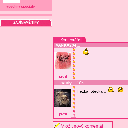
všechny speciály
ZAJÍMAVÉ TIPY
Komentáře
IVANKA294
...
...
profil
koudy
10b.
hezká fotečka...
profil
Vložit nový komentář