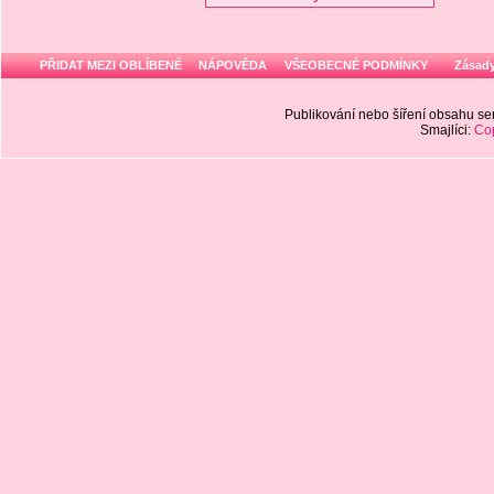
PŘIDAT MEZI OBLÍBENÉ
NÁPOVĚDA
VŠEOBECNÉ PODMÍNKY
Zásady
Publikování nebo šíření obsahu 
Smajlíci:
Cop