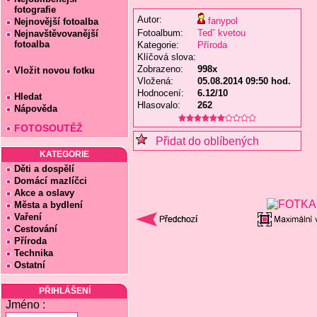
fotografie
Autor:
fanypol
Nejnovější fotoalba
Fotoalbum:
Tedˇ kvetou
Nejnavštěvovanější
fotoalba
Kategorie:
Příroda
Klíčová slova:
Zobrazeno:
998x
Vložit novou fotku
Vložená:
05.08.2014 09:50 hod.
Hodnocení:
6.12/10
Hledat
Hlasovalo:
262
Nápověda
FOTOSOUTĚŽ
Přidat do oblíbených
KATEGORIE
Děti a dospělí
Domácí mazlíčci
Akce a oslavy
Města a bydlení
Vaření
Cestování
Příroda
Technika
Ostatní
PŘIHLÁŠENÍ
Jméno :