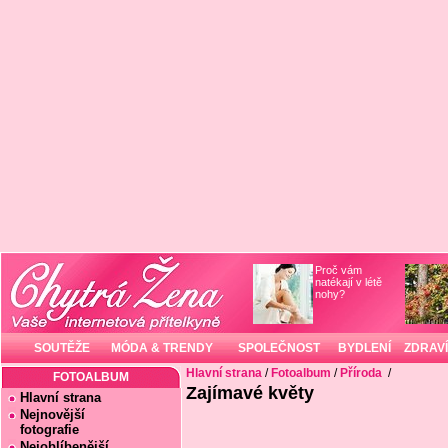
Proč vám
natékají v létě
nohy?
SOUTĚŽE
MÓDA & TRENDY
SPOLEČNOST
BYDLENÍ
ZDRAVÍ
Hlavní strana
/
Fotoalbum
/
Příroda
/
FOTOALBUM
Zajímavé květy
Hlavní strana
Nejnovější
fotografie
Nejoblíbenější