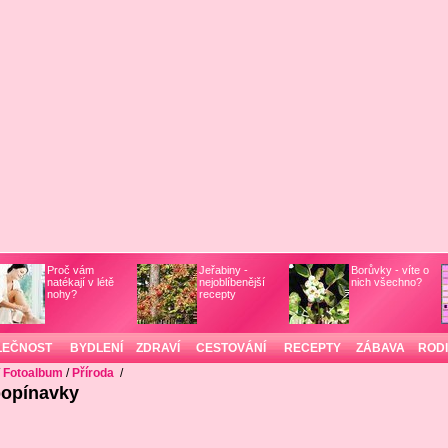
Proč vám
Jeřabiny -
Borůvky - víte o
natékají v létě
nejoblíbenější
nich všechno?
nohy?
recepty
LEČNOST
BYDLENÍ
ZDRAVÍ
CESTOVÁNÍ
RECEPTY
ZÁBAVA
ROD
/
Fotoalbum
/
Příroda
/
popínavky