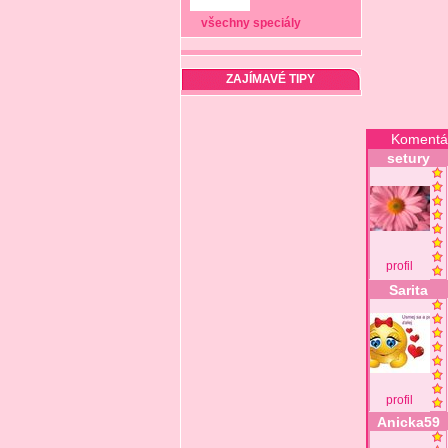
všechny speciály
ZAJÍMAVÉ TIPY
Komentá
setury
profil
Sarita
profil
Anicka59