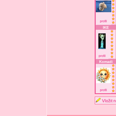
profil
IKE
profil
Komadi
profil
Vložit 