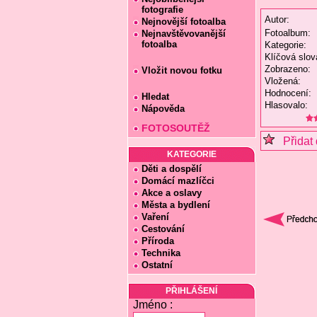
fotografie
Autor:
Nejnovější fotoalba
Fotoalbum:
Nejnavštěvovanější
fotoalba
Kategorie:
Klíčová slov
Zobrazeno:
Vložit novou fotku
Vložená:
Hodnocení:
Hledat
Hlasovalo:
Nápověda
FOTOSOUTĚŽ
Přidat 
KATEGORIE
Děti a dospělí
Domácí mazlíčci
Akce a oslavy
Města a bydlení
Vaření
Cestování
Příroda
Technika
Ostatní
PŘIHLÁŠENÍ
Jméno :