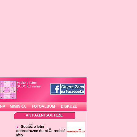
Hrajte s námi
SUDOKU online
!
INA
MIMINKA
FOTOALBUM
DISKUZE
AKTUÁLNÍ SOUTĚŽE
Soutěž o letní
dobrodružné čtení Černobílé
léto.