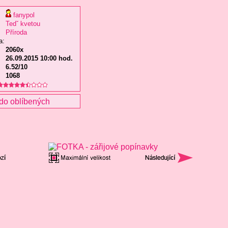
fanypol
Tedˇ kvetou
Příroda
a:
2060x
26.09.2015 10:00 hod.
6.52/10
1068
do oblíbených