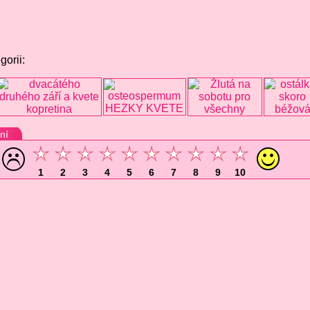
gorii:
ní
1
2
3
4
5
6
7
8
9
10