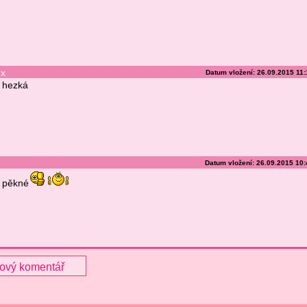
x
Datum vložení: 26.09.2015 11
hezká
Datum vložení: 26.09.2015 10
pěkné
nový komentář