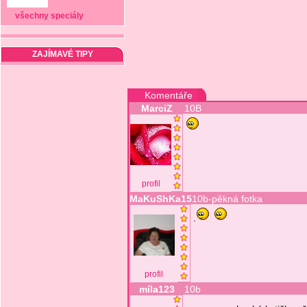
všechny speciály
ZAJÍMAVÉ TIPY
Komentáře
MarciZ
10B
profil
MaKuShKa15
10b-pěkná fotka
.
profil
míla123
10b