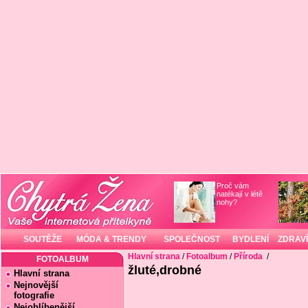
Proč vám
natékají v létě
nohy?
SOUTĚŽE
MÓDA & TRENDY
SPOLEČNOST
BYDLENÍ
ZDRAVÍ
Hlavní strana
/
Fotoalbum
/
Příroda
/
FOTOALBUM
žluté,drobné
Hlavní strana
Nejnovější
fotografie
Nejoblíbenější