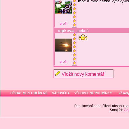
moc a moc hezké kytičky-v
profil
cipkova
pekné
profil
Vložit nový komentář
PŘIDAT MEZI OBLÍBENÉ
NÁPOVĚDA
VŠEOBECNÉ PODMÍNKY
Zásady
Publikování nebo šíření obsahu 
Smajlíci:
Cop