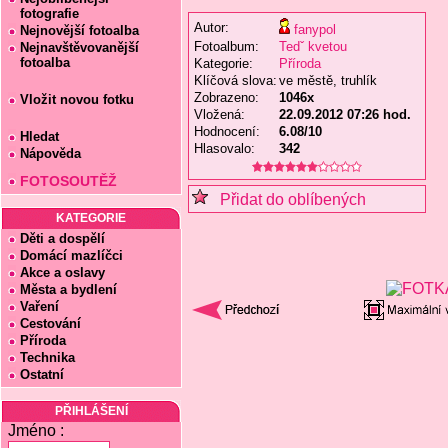
fotografie
Autor:
fanypol
Nejnovější fotoalba
Fotoalbum:
Tedˇ kvetou
Nejnavštěvovanější
fotoalba
Kategorie:
Příroda
Klíčová slova:
ve městě, truhlík
Zobrazeno:
1046x
Vložit novou fotku
Vložená:
22.09.2012 07:26 hod.
Hodnocení:
6.08/10
Hledat
Hlasovalo:
342
Nápověda
FOTOSOUTĚŽ
Přidat do oblíbených
KATEGORIE
Děti a dospělí
Domácí mazlíčci
Akce a oslavy
Města a bydlení
Vaření
Cestování
Příroda
Technika
Ostatní
PŘIHLÁŠENÍ
Jméno :