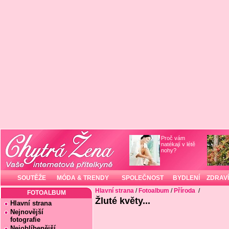
Proč vám
natékají v létě
nohy?
SOUTĚŽE
MÓDA & TRENDY
SPOLEČNOST
BYDLENÍ
ZDRAVÍ
Hlavní strana
/
Fotoalbum
/
Příroda
/
FOTOALBUM
Žluté květy...
Hlavní strana
Nejnovější
fotografie
Nejoblíbenější