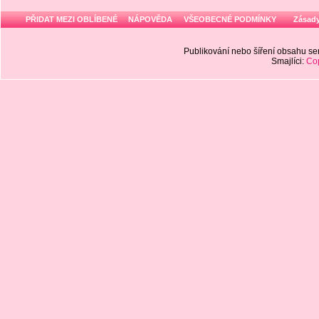
PŘIDAT MEZI OBLÍBENÉ
NÁPOVĚDA
VŠEOBECNÉ PODMÍNKY
Zásady
Publikování nebo šíření obsahu 
Smajlíci:
Cop