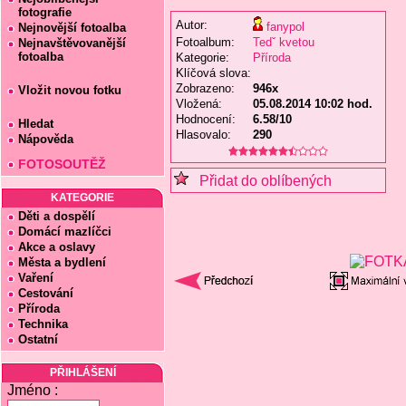
fotografie
Autor:
fanypol
Nejnovější fotoalba
Fotoalbum:
Tedˇ kvetou
Nejnavštěvovanější
fotoalba
Kategorie:
Příroda
Klíčová slova:
Zobrazeno:
946x
Vložit novou fotku
Vložená:
05.08.2014 10:02 hod.
Hodnocení:
6.58/10
Hledat
Hlasovalo:
290
Nápověda
FOTOSOUTĚŽ
Přidat do oblíbených
KATEGORIE
Děti a dospělí
Domácí mazlíčci
Akce a oslavy
Města a bydlení
Vaření
Cestování
Příroda
Technika
Ostatní
PŘIHLÁŠENÍ
Jméno :