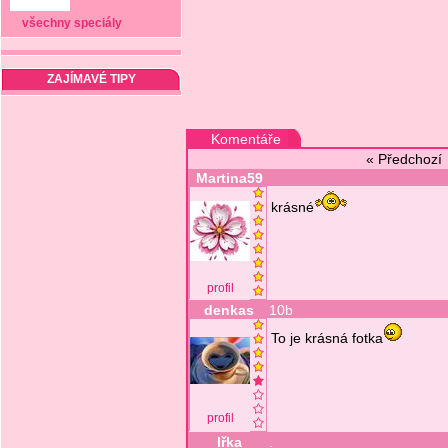
všechny speciály
ZAJÍMAVÉ TIPY
Komentáře
« Předchoz
Martina59
krásné
profil
denkas
10b
To je krásná fotka
profil
Iřka
.