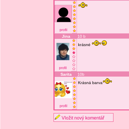
profil
Jina
10 b
krásné
profil
Sarita
10b
Krásná barva
profil
Vložit nový komentář