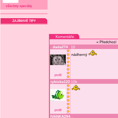
všechny speciály
ZAJÍMAVÉ TIPY
Komentáře
« Předchoz
dada274
10
nádherný
profil
rybicka122
10b
profil
IVANKA294
...