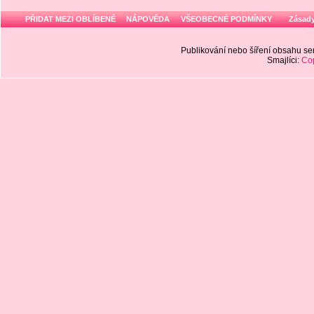
PŘIDAT MEZI OBLÍBENÉ
NÁPOVĚDA
VŠEOBECNÉ PODMÍNKY
Zásady
Publikování nebo šíření obsahu 
Smajlíci:
Cop