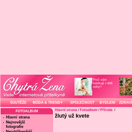
Proč vám
natékají v létě
nohy?
SOUTĚŽE
MÓDA & TRENDY
SPOLEČNOST
BYDLENÍ
ZDRAVÍ
Hlavní strana
/
Fotoalbum
/
Příroda
/
FOTOALBUM
žlutý už kvete
Hlavní strana
Nejnovější
fotografie
Nejoblíbenější