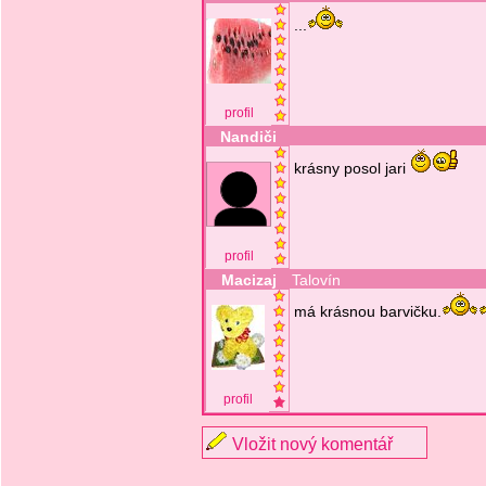
...
profil
Nandiči
krásny posol jari
profil
Macizaj
Talovín
má krásnou barvičku.
profil
Vložit nový komentář