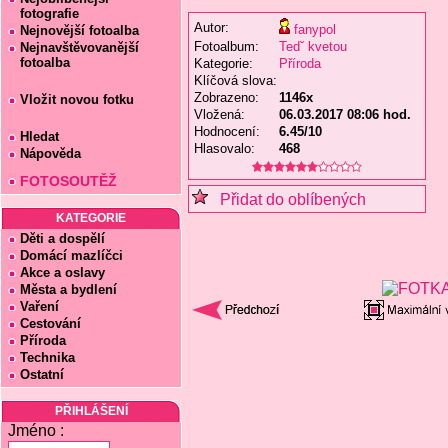
fotografie
Autor:
fanypol
Nejnovější fotoalba
Fotoalbum:
Tedˇ kvetou
Nejnavštěvovanější
fotoalba
Kategorie:
Příroda
Klíčová slova:
Zobrazeno:
1146x
Vložit novou fotku
Vložená:
06.03.2017 08:06 hod.
Hodnocení:
6.45/10
Hledat
Hlasovalo:
468
Nápověda
FOTOSOUTĚŽ
Přidat do oblíbených
KATEGORIE
Děti a dospělí
Domácí mazlíčci
Akce a oslavy
Města a bydlení
Vaření
Cestování
Příroda
Technika
Ostatní
PŘIHLÁŠENÍ
Jméno :