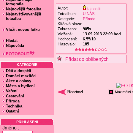
fotografie
Autor:
tajnostii
Nejnovější fotoalba
Fotoalbum:
U NÁS .....
Nejnavštěvovanější
fotoalba
Kategorie:
Příroda
Klíčová slova:
Zobrazeno:
905x
Vložit novou fotku
Vložená:
13.09.2013 22:09 hod.
Hodnocení:
6.55/10
Hledat
Hlasovalo:
185
Nápověda
FOTOSOUTĚŽ
Přidat do oblíbených
KATEGORIE
Děti a dospělí
Domácí mazlíčci
Akce a oslavy
Města a bydlení
Vaření
Cestování
Příroda
Technika
Ostatní
PŘIHLÁŠENÍ
Jméno :