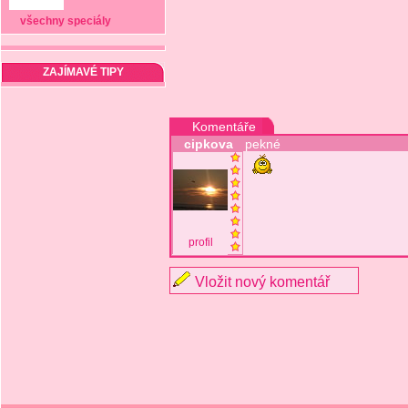
všechny speciály
ZAJÍMAVÉ TIPY
Komentáře
cipkova
pekné
profil
Vložit nový komentář