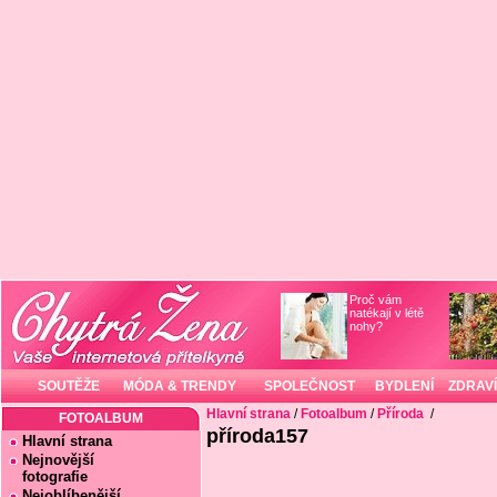
Proč vám
natékají v létě
nohy?
SOUTĚŽE
MÓDA & TRENDY
SPOLEČNOST
BYDLENÍ
ZDRAVÍ
Hlavní strana
/
Fotoalbum
/
Příroda
/
FOTOALBUM
příroda157
Hlavní strana
Nejnovější
fotografie
Nejoblíbenější